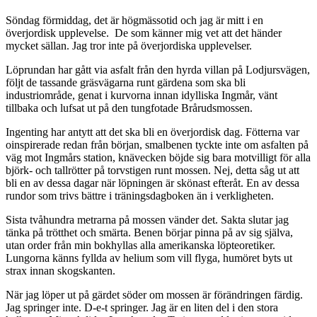
Söndag förmiddag, det är högmässotid och jag är mitt i en
överjordisk upplevelse. De som känner mig vet att det händer
mycket sällan. Jag tror inte på överjordiska upplevelser.
Löprundan har gått via asfalt från den hyrda villan på Lodjursvägen,
följt de tassande gräsvägarna runt gärdena som ska bli
industriområde, genat i kurvorna innan idylliska Ingmår, vänt
tillbaka och lufsat ut på den tungfotade Brårudsmossen.
Ingenting har antytt att det ska bli en överjordisk dag. Fötterna var
oinspirerade redan från början, smalbenen tyckte inte om asfalten på
väg mot Ingmårs station, knävecken böjde sig bara motvilligt för alla
björk- och tallrötter på torvstigen runt mossen. Nej, detta såg ut att
bli en av dessa dagar när löpningen är skönast efteråt. En av dessa
rundor som trivs bättre i träningsdagboken än i verkligheten.
Sista tvåhundra metrarna på mossen vänder det. Sakta slutar jag
tänka på trötthet och smärta. Benen börjar pinna på av sig själva,
utan order från min bokhyllas alla amerikanska löpteoretiker.
Lungorna känns fyllda av helium som vill flyga, humöret byts ut
strax innan skogskanten.
När jag löper ut på gärdet söder om mossen är förändringen färdig.
Jag springer inte. D-e-t springer. Jag är en liten del i den stora