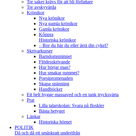
Tre saker krävs för att bli författare
Tre avskyvärda
Krönikor
Nya krönikor
Nya gamla krönikor
Gamla krönikor
Kôppra
Historiska krönikor
– Bor du här du eller ärrä din cykel?
Skrivarkurser
Barndomsminnet
Flödesskrivande
Hur börjar man?
Hur smakar rummet?
Poesipromenaden
Skapa spänning
Handböcker
Ett helt hygge massaved och en tank trycksvärta
Prat
Lilla talarskolan: Svara på floskler
Bästa betyget
Länkar
Historiska hörnet
POLITIK
Då och då ett småskratt underifrån