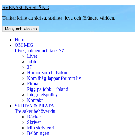
Hoppa
SVENSSONS SLÄNG
till
Tankar kring att skriva, springa, leva och förändra världen.
innehåll
Meny och widgets
Hem
OM MIG
Livet, jobben och talet 37
Livet
Jobb
37
Humor som hälsokur
Kom ihåg-lappar för mitt liv
Firman
Pigg på jobb – ibland
Integritetspolicy
Kontakt
SKRIVA & PRATA
Tre saker behöver du
Böcker
Skrivet
Min skrivteori
Belöningen