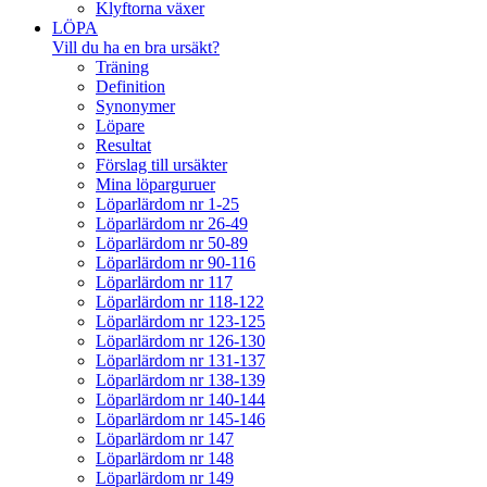
Klyftorna växer
LÖPA
Vill du ha en bra ursäkt?
Träning
Definition
Synonymer
Löpare
Resultat
Förslag till ursäkter
Mina löparguruer
Löparlärdom nr 1-25
Löparlärdom nr 26-49
Löparlärdom nr 50-89
Löparlärdom nr 90-116
Löparlärdom nr 117
Löparlärdom nr 118-122
Löparlärdom nr 123-125
Löparlärdom nr 126-130
Löparlärdom nr 131-137
Löparlärdom nr 138-139
Löparlärdom nr 140-144
Löparlärdom nr 145-146
Löparlärdom nr 147
Löparlärdom nr 148
Löparlärdom nr 149