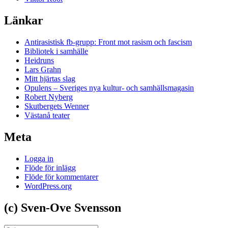
Länkar
Antirasistisk fb-grupp: Front mot rasism och fascism
Bibliotek i samhälle
Heidruns
Lars Grahn
Mitt hjärtas slag
Opulens – Sveriges nya kultur- och samhällsmagasin
Robert Nyberg
Skutbergets Wenner
Västanå teater
Meta
Logga in
Flöde för inlägg
Flöde för kommentarer
WordPress.org
(c) Sven-Ove Svensson