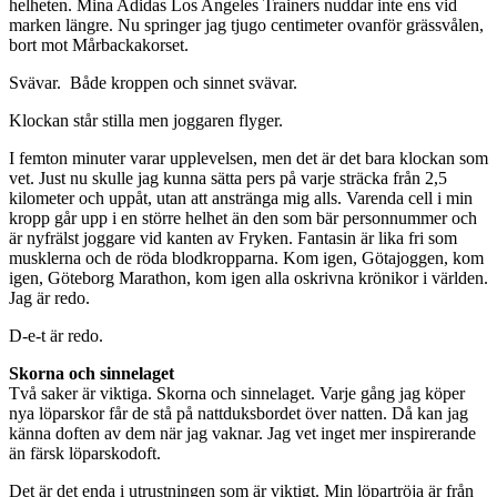
helheten. Mina Adidas Los Angeles Trainers nuddar inte ens vid
marken längre. Nu springer jag tjugo centimeter ovanför grässvålen,
bort mot Mårbackakorset.
Svävar. Både kroppen och sinnet svävar.
Klockan står stilla men joggaren flyger.
I femton minuter varar upplevelsen, men det är det bara klockan som
vet. Just nu skulle jag kunna sätta pers på varje sträcka från 2,5
kilometer och uppåt, utan att anstränga mig alls. Varenda cell i min
kropp går upp i en större helhet än den som bär personnummer och
är nyfrälst joggare vid kanten av Fryken. Fantasin är lika fri som
musklerna och de röda blodkropparna. Kom igen, Götajoggen, kom
igen, Göteborg Marathon, kom igen alla oskrivna krönikor i världen.
Jag är redo.
D-e-t är redo.
Skorna och sinnelaget
Två saker är viktiga. Skorna och sinnelaget. Varje gång jag köper
nya löparskor får de stå på nattduksbordet över natten. Då kan jag
känna doften av dem när jag vaknar. Jag vet inget mer inspirerande
än färsk löparskodoft.
Det är det enda i utrustningen som är viktigt. Min löpartröja är från