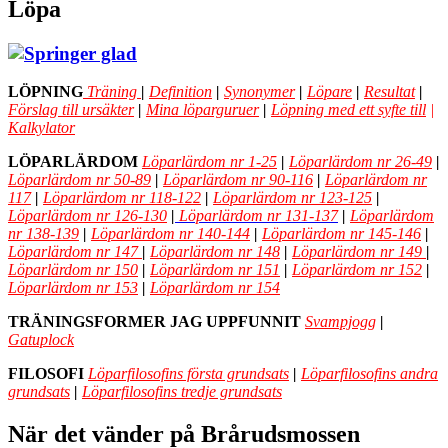
Löpa
LÖPNING
Träning
|
Definition
|
Synonymer
|
Löpare
|
Resultat
|
Förslag till ursäkter
|
Mina löparguruer
|
Löpning med ett syfte till
|
Kalkylator
LÖPARLÄRDOM
Löparlärdom nr 1-25
|
Löparlärdom nr 26-49
|
Löparlärdom nr 50-89
|
Löparlärdom nr 90-116
|
Löparlärdom nr
117
|
Löparlärdom nr 118-122
|
Löparlärdom nr 123-125
|
Löparlärdom nr 126-130
|
Löparlärdom nr 131-137
|
Löparlärdom
nr 138-139
|
Löparlärdom nr 140-144
|
Löparlärdom nr 145-146
|
Löparlärdom nr 147
|
Löparlärdom nr 148
|
Löparlärdom nr 149
|
Löparlärdom nr 150
|
Löparlärdom nr 151
|
Löparlärdom nr 152
|
Löparlärdom nr 153
|
Löparlärdom nr 154
TRÄNINGSFORMER JAG UPPFUNNIT
Svampjogg
|
Gatuplock
FILOSOFI
Löparfilosofins första grundsats
|
Löparfilosofins andra
grundsats
|
Löparfilosofins tredje grundsats
När det vänder på Brårudsmossen