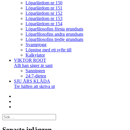
Löparlärdom nr 150
Löparlärdom nr 151
Löparlärdom nr 152
Löparlärdom nr 153
Löparlärdom nr 154
Löparfilosofins första grundsats
Löparfilosofins andra grundsats
Löparfilosofins tredje grundsats
Svampjogg
Löpning med ett syfte till
Kalkylator
VIKTOR ROOT
Allt han säger är sant
Sanningen
24:7-dieten
SJU ÅRS KLÅDA
Tre häften att skriva ut
Facebook
Twitter
Instagram
Sök
efter:
Senaste inläggen