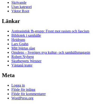
Skrivande
Utan kategori
Viktor Root
Länkar
Antirasistisk fb-grupp: Front mot rasism och fascism
Bibliotek i samhälle
Heidruns
Lars Grahn
Mitt hjärtas slag
Opulens – Sveriges nya kultur- och samhällsmagasin
Robert Nyberg
Skutbergets Wenner
Västanå teater
Meta
Logga in
Flöde för inlägg
Flöde för kommentarer
WordPress.org