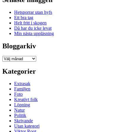
Hetsporrar utan hyfs
Ett bra tag
Helt fritt i skogen
Då har du icke levat
Min nästa uppläsning
Bloggarkiv
Bloggarkiv
Kategorier
Extrasak
Familjen
Foto
Kreativt folk
Löpning
Natur
Politik
Skrivande
Utan kategori
Viktor Root