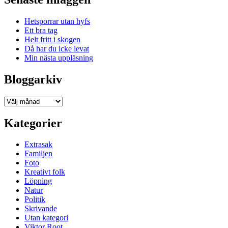
Hetsporrar utan hyfs
Ett bra tag
Helt fritt i skogen
Då har du icke levat
Min nästa uppläsning
Bloggarkiv
Bloggarkiv
Kategorier
Extrasak
Familjen
Foto
Kreativt folk
Löpning
Natur
Politik
Skrivande
Utan kategori
Viktor Root