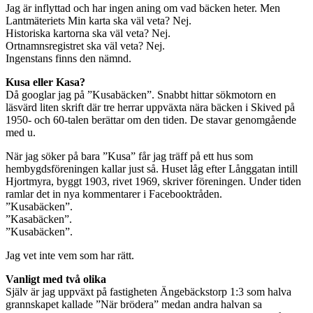
Jag är inflyttad och har ingen aning om vad bäcken heter. Men
Lantmäteriets Min karta ska väl veta? Nej.
Historiska kartorna ska väl veta? Nej.
Ortnamnsregistret ska väl veta? Nej.
Ingenstans finns den nämnd.
Kusa eller Kasa?
Då googlar jag på ”Kusabäcken”. Snabbt hittar sökmotorn en
läsvärd liten skrift där tre herrar uppväxta nära bäcken i Skived på
1950- och 60-talen berättar om den tiden. De stavar genomgående
med u.
När jag söker på bara ”Kusa” får jag träff på ett hus som
hembygdsföreningen kallar just så. Huset låg efter Långgatan intill
Hjortmyra, byggt 1903, rivet 1969, skriver föreningen. Under tiden
ramlar det in nya kommentarer i Facebooktråden.
”Kusabäcken”.
”Kasabäcken”.
”Kusabäcken”.
Jag vet inte vem som har rätt.
Vanligt med två olika
Själv är jag uppväxt på fastigheten Ängebäckstorp 1:3 som halva
grannskapet kallade ”När brödera” medan andra halvan sa