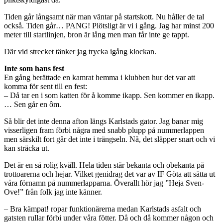
Tiden går långsamt när man väntar på startskott. Nu håller de tal
också. Tiden går… PANG! Plötsligt är vi i gång. Jag har minst 200
meter till startlinjen, bron är lång men man får inte ge tappt.
Där vid strecket tänker jag trycka igång klockan.
Inte som hans fest
En gång berättade en kamrat hemma i klubben hur det var att
komma för sent till en fest:
– Då tar en i som katten för å komme ikapp. Sen kommer en ikapp.
… Sen går en ôm.
Så blir det inte denna afton längs Karlstads gator. Jag banar mig
visserligen fram förbi några med snabb plupp på nummerlappen
men särskilt fort går det inte i trängseln. Nå, det släpper snart och vi
kan sträcka ut.
Det är en så rolig kväll. Hela tiden står bekanta och obekanta på
trottoarerna och hejar. Vilket genidrag det var av IF Göta att sätta ut
våra förnamn på nummerlapparna. Överallt hör jag ”Heja Sven-
Ove!” från folk jag inte känner.
– Bra kämpat! ropar funktionärerna medan Karlstads asfalt och
gatsten rullar förbi under våra fötter. Då och då kommer någon och