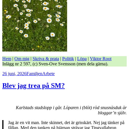
Hem
|
Om mig
|
Skriva & prata
|
Politik
|
Löpa
|
Viktor Root
Inlägg nr 2 597, (c) Sven-Ove Svensson (men dela gärna).
Postat
Kategorier
Taggar
26 juni, 2026
Familjen
Arbete
Blev jag trea på SM?
Karlstads stadslopp i går. Löparen i (blöt) röd snusnäsduk är
bloggar’n själv.
Jag är en vit man. Inte skinnet, det är grisskärt. Nej jag tänker på
fållan. Med den tanken på hjärnan strävar jag Tingvallabron