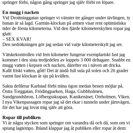
springer förbi, någon gång springer jag själv förbi en löpare.
En mugg i nacken
Vid Drottninggatan springer vi vänster tre gånger under tävlingen, ty
banan är så lagd. Garmin-klockan på armen visar rent optimistiska
tider de första kilometerna. Vid den fjärde kilometerskylten ropar jag
glatt:
– SEX KVAR!
Den nedräkningen gör jag sedan vid varje kilometerskylt jag ser.
Vätskekontrollen vid fem kilometer fungerar exemplariskt fast jag
kommer i den sista tredjedelen av loppets 3 000 deltagare. Snabbt en
mugg vatten i kepsen och nacken, därefter en i näven att dricka.
Kallt friskt vatten, gôtt! Det är ändå full sula på solen och 26 grader
varmt fast klockan är sju på kvällen.
Sakta defilerar Karlstad förbi mina ögon medan benen möjlar på.
Östra Torggatan, Frödingparken, Haga, Gubbholmen,
Sandgrundsbron, Löfbergsskrapan, Kanikenäset, Orrholmen, Viken.
I nya Vikenpassagen ropar jag så det ekar i tunneln under järnvägen,
för det har jag lovat mig själv att göra.
Ropar till publiken
Vi är några stycken som springer om varandra då och då, som om vi
sprang lagtempo. Ibland klappar jag åt publiken eller ropar åt dem: