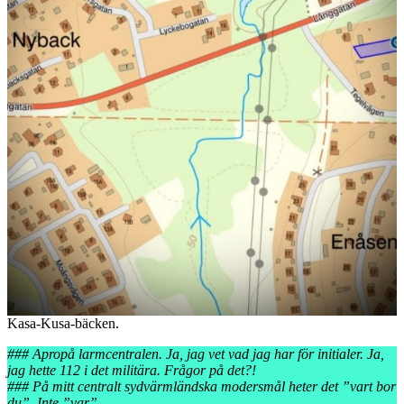
Kasa-Kusa-bäcken.
### Apropå larmcentralen. Ja, jag vet vad jag har för initialer. Ja,
jag hette 112 i det militära. Frågor på det?!
### På mitt centralt sydvärmländska modersmål heter det ”vart bor
du”. Inte ”var”.