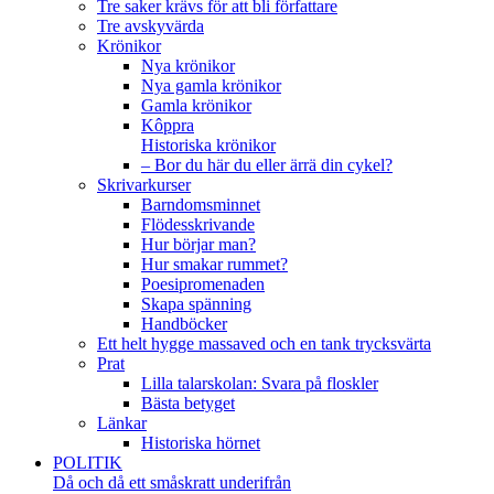
Tre saker krävs för att bli författare
Tre avskyvärda
Krönikor
Nya krönikor
Nya gamla krönikor
Gamla krönikor
Kôppra
Historiska krönikor
– Bor du här du eller ärrä din cykel?
Skrivarkurser
Barndomsminnet
Flödesskrivande
Hur börjar man?
Hur smakar rummet?
Poesipromenaden
Skapa spänning
Handböcker
Ett helt hygge massaved och en tank trycksvärta
Prat
Lilla talarskolan: Svara på floskler
Bästa betyget
Länkar
Historiska hörnet
POLITIK
Då och då ett småskratt underifrån