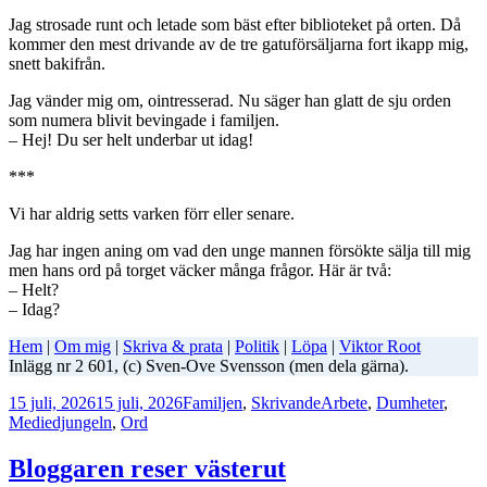
Jag strosade runt och letade som bäst efter biblioteket på orten. Då
kommer den mest drivande av de tre gatuförsäljarna fort ikapp mig,
snett bakifrån.
Jag vänder mig om, ointresserad. Nu säger han glatt de sju orden
som numera blivit bevingade i familjen.
– Hej! Du ser helt underbar ut idag!
***
Vi har aldrig setts varken förr eller senare.
Jag har ingen aning om vad den unge mannen försökte sälja till mig
men hans ord på torget väcker många frågor. Här är två:
– Helt?
– Idag?
Hem
|
Om mig
|
Skriva & prata
|
Politik
|
Löpa
|
Viktor Root
Inlägg nr 2 601, (c) Sven-Ove Svensson (men dela gärna).
Postat
Kategorier
Taggar
15 juli, 2026
15 juli, 2026
Familjen
,
Skrivande
Arbete
,
Dumheter
,
Mediedjungeln
,
Ord
Bloggaren reser västerut