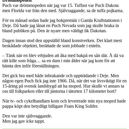
Drömmopeden
Puch var drömmopeden när jag var 15. Tuffast var Puch Dakota
men Florida var frän den med. Självraggande, sa de tuffa pojkarna.
För en månad sedan hade jag bokpremiär i Gamla Kraftstationen i
Deje. Då hade jag lånat en Puch Nevada som jag skulle braka in
bland publiken på. Den är nyare men väldigt lik Dakotan.
Dagen innan stod den uppställd bland konstverken. Det klart mest
beskådade objektet, berättade de som jobbade i entrén.
– Tänk när en blev erbjuden att åka med bakpå en sån där. Å dä va
rätt kille som fråga… sa en dam i min ålder när jag kom för att
hämta den inför föreställningen.
Det gick bra med både inbrakande och uppträdande i Deje. Men
någon egen Puch fick jag inte 1966. Då, när det var livsviktigt för en
15-åring på svensk landsbygd att ha moped. Hur skulle vi annars ta
oss till folkparken eller till jäntorna i tätorten 17 kilometer bort?
När tv- och cykelhandlarn kom och levererade min nya moped hade
pappa köpt den betydligt billigare Fram King Solifer.
Den var inte självraggande.
Men jag gav icke tappt.