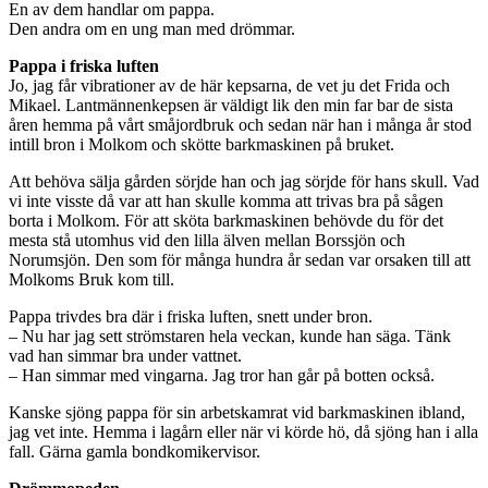
En av dem handlar om pappa.
Den andra om en ung man med drömmar.
Pappa i friska luften
Jo, jag får vibrationer av de här kepsarna, de vet ju det Frida och
Mikael. Lantmännenkepsen är väldigt lik den min far bar de sista
åren hemma på vårt småjordbruk och sedan när han i många år stod
intill bron i Molkom och skötte barkmaskinen på bruket.
Att behöva sälja gården sörjde han och jag sörjde för hans skull. Vad
vi inte visste då var att han skulle komma att trivas bra på sågen
borta i Molkom. För att sköta barkmaskinen behövde du för det
mesta stå utomhus vid den lilla älven mellan Borssjön och
Norumsjön. Den som för många hundra år sedan var orsaken till att
Molkoms Bruk kom till.
Pappa trivdes bra där i friska luften, snett under bron.
– Nu har jag sett strömstaren hela veckan, kunde han säga. Tänk
vad han simmar bra under vattnet.
– Han simmar med vingarna. Jag tror han går på botten också.
Kanske sjöng pappa för sin arbetskamrat vid barkmaskinen ibland,
jag vet inte. Hemma i lagårn eller när vi körde hö, då sjöng han i alla
fall. Gärna gamla bondkomikervisor.