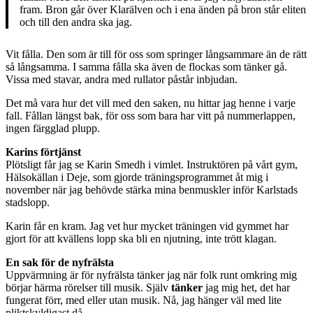
fram. Bron går över Klarälven och i ena änden på bron står eliten
och till den andra ska jag.
Vit fålla. Den som är till för oss som springer långsammare än de rätt
så långsamma. I samma fålla ska även de flockas som tänker gå.
Vissa med stavar, andra med rullator påstår inbjudan.
Det må vara hur det vill med den saken, nu hittar jag henne i varje
fall. Fållan längst bak, för oss som bara har vitt på nummerlappen,
ingen färgglad plupp.
Karins förtjänst
Plötsligt får jag se Karin Smedh i vimlet. Instruktören på vårt gym,
Hälsokällan i Deje, som gjorde träningsprogrammet åt mig i
november när jag behövde stärka mina benmuskler inför Karlstads
stadslopp.
Karin får en kram. Jag vet hur mycket träningen vid gymmet har
gjort för att kvällens lopp ska bli en njutning, inte trött klagan.
En sak för de nyfrälsta
Uppvärmning är för nyfrälsta tänker jag när folk runt omkring mig
börjar härma rörelser till musik. Själv
tänker
jag mig het, det har
fungerat förr, med eller utan musik. Nå, jag hänger väl med lite
pliktskyldigast då.