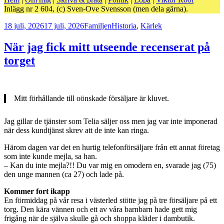
Inlägg nr 2 604, (c) Sven-Ove Svensson (men dela gärna).
Postat
Kategorier
Taggar
18 juli, 2026
17 juli, 2026
Familjen
Historia
,
Kärlek
När jag fick mitt utseende recenserat på
torget
Mitt förhållande till oönskade försäljare är kluvet.
Jag gillar de tjänster som Telia säljer oss men jag var inte imponerad
när dess kundtjänst skrev att de inte kan ringa.
Härom dagen var det en hurtig telefonförsäljare från ett annat företag
som inte kunde mejla, sa han.
– Kan du inte mejla?!! Du var mig en omodern en, svarade jag (75)
den unge mannen (ca 27) och lade på.
Kommer fort ikapp
En förmiddag på vår resa i västerled stötte jag på tre försäljare på ett
torg. Den kära vännen och ett av våra barnbarn hade gett mig
frigång när de själva skulle gå och shoppa kläder i dambutik.