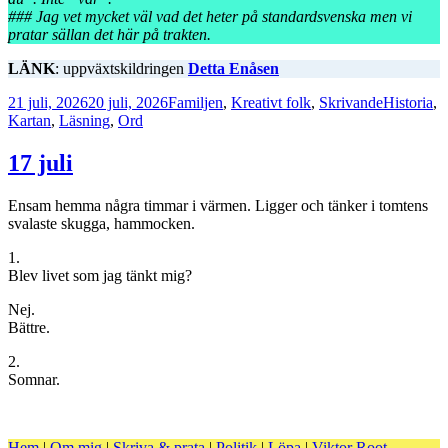
### Jag vet mycket väl vad det heter på standardsvenska men vi
pratar sällan det här på trakten.
LÄNK
: uppväxtskildringen
Detta Enåsen
Postat
Kategorier
Taggar
21 juli, 2026
20 juli, 2026
Familjen
,
Kreativt folk
,
Skrivande
Historia
,
Kartan
,
Läsning
,
Ord
17 juli
Ensam hemma några timmar i värmen. Ligger och tänker i tomtens
svalaste skugga, hammocken.
1.
Blev livet som jag tänkt mig?
Nej.
Bättre.
2.
Somnar.
Hem
|
Om mig
|
Skriva & prata
|
Politik
|
Löpa
|
Viktor Root