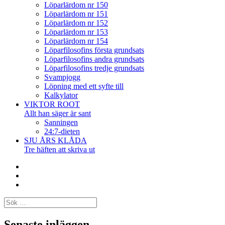
Löparlärdom nr 150
Löparlärdom nr 151
Löparlärdom nr 152
Löparlärdom nr 153
Löparlärdom nr 154
Löparfilosofins första grundsats
Löparfilosofins andra grundsats
Löparfilosofins tredje grundsats
Svampjogg
Löpning med ett syfte till
Kalkylator
VIKTOR ROOT
Allt han säger är sant
Sanningen
24:7-dieten
SJU ÅRS KLÅDA
Tre häften att skriva ut
Facebook
Twitter
Instagram
Sök
efter:
Senaste inläggen