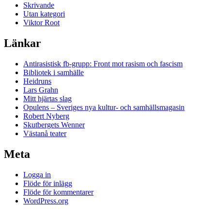
Skrivande
Utan kategori
Viktor Root
Länkar
Antirasistisk fb-grupp: Front mot rasism och fascism
Bibliotek i samhälle
Heidruns
Lars Grahn
Mitt hjärtas slag
Opulens – Sveriges nya kultur- och samhällsmagasin
Robert Nyberg
Skutbergets Wenner
Västanå teater
Meta
Logga in
Flöde för inlägg
Flöde för kommentarer
WordPress.org