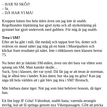
– HAR NI SKÔJ?
– Ja.
– DÄ HAR VI MÄ!
Kroppen känns bra hela tiden även om jag inte är snabb.
Regelbunden löpträning har gjort nytta och all styrketräning på
gymmet har gjort underverk med gubben. För mig är jag snabb.
Trea i SM?
Efter att ha gått i mål, fått medalj och tappat bort fru, dotter och
svärson en stund sätter jag mig på en bänk i Museiparken och
klickar fram resultatet på nätet. Inte i elitklassen men klassen herrar
75.
Nu heter det ju faktiskt SM-milen, även om det bara var eliten som
sprang om SM. Man kanske skulle…
Suck, fyra i klassen, det var synd. Då får jag se att trean är norrman.
Jag är alltså trea i landet. Kära dator, hur ska jag nu göra? Kan jag
säga till hela världen att i går blev jag trea i SM? Bronsch.
Min bärbara dator tiger. När jag som bäst behöver honom, då tiger
han.
Ett fint lopp IF Göta! Välordnat, snabb bana, varenda arrangör
trevlig, kul att få springa genom nya Vikenpassagen. Gôtt att pricka