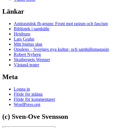
Länkar
Antirasistisk fb-grupp: Front mot rasism och fascism
Bibliotek i samhälle
Heidruns
Lars Grahn
Mitt hjärtas slag
Opulens – Sveriges nya kultur- och samhällsmagasin
Robert Nyberg
Skutbergets Wenner
Västanå teater
Meta
Logga in
Flöde för inlägg
Flöde för kommentarer
WordPress.org
(c) Sven-Ove Svensson