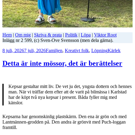
Hem
|
Om mig
|
Skriva & prata
|
Politik
|
Löpa
|
Viktor Root
Inlägg nr 2 599, (c) Sven-Ove Svensson (men dela gärna).
Postat
Kategorier
Taggar
8 juli, 2026
7 juli, 2026
Familjen
,
Kreativt folk
,
Löpning
Kärlek
Detta är inte mössor, det är berättelser
Kepsar gestaltar mitt liv. De vet ju det, yngsta dottern och hennes
man. När vi träffar dem efter att de varit på bilmässa i Karlstad
har de köpt två nya kepsar i present. Båda fyller mig med
känslor.
Kepsarna har genomskinlig plastskärm. Den ena är grön och med
Lantmännen-grodden på. Den andra är grönvit med Puch-loggan
framtill.