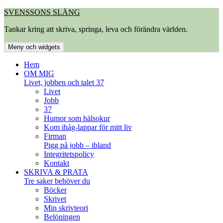
Hoppa
SVENSSONS SLÄNG
till
Tankar kring att skriva, springa, leva och förändra världen.
innehåll
Meny och widgets
Hem
OM MIG
Livet, jobben och talet 37
Livet
Jobb
37
Humor som hälsokur
Kom ihåg-lappar för mitt liv
Firman
Pigg på jobb – ibland
Integritetspolicy
Kontakt
SKRIVA & PRATA
Tre saker behöver du
Böcker
Skrivet
Min skrivteori
Belöningen