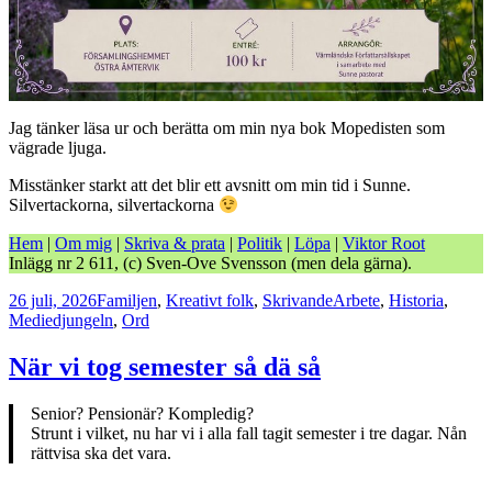
Jag tänker läsa ur och berätta om min nya bok Mopedisten som
vägrade ljuga.
Misstänker starkt att det blir ett avsnitt om min tid i Sunne.
Silvertackorna, silvertackorna
Hem
|
Om mig
|
Skriva & prata
|
Politik
|
Löpa
|
Viktor Root
Inlägg nr 2 611, (c) Sven-Ove Svensson (men dela gärna).
Postat
Kategorier
Taggar
26 juli, 2026
Familjen
,
Kreativt folk
,
Skrivande
Arbete
,
Historia
,
Mediedjungeln
,
Ord
När vi tog semester så dä så
Senior? Pensionär? Kompledig?
Strunt i vilket, nu har vi i alla fall tagit semester i tre dagar. Nån
rättvisa ska det vara.