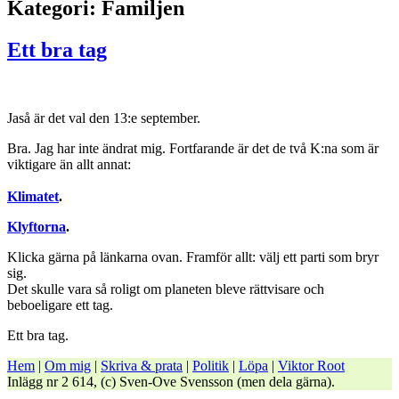
Kategori:
Familjen
Ett bra tag
Jaså är det val den 13:e september.
Bra. Jag har inte ändrat mig. Fortfarande är det de två K:na som är
viktigare än allt annat:
Klimatet
.
Klyftorna
.
Klicka gärna på länkarna ovan. Framför allt: välj ett parti som bryr
sig.
Det skulle vara så roligt om planeten bleve rättvisare och
beboeligare ett tag.
Ett bra tag.
Hem
|
Om mig
|
Skriva & prata
|
Politik
|
Löpa
|
Viktor Root
Inlägg nr 2 614, (c) Sven-Ove Svensson (men dela gärna).