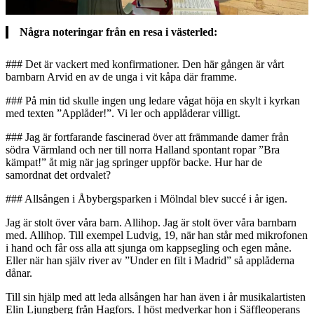
Några noteringar från en resa i västerled:
### Det är vackert med konfirmationer. Den här gången är vårt
barnbarn Arvid en av de unga i vit kåpa där framme.
### På min tid skulle ingen ung ledare vågat höja en skylt i kyrkan
med texten ”Applåder!”. Vi ler och applåderar villigt.
### Jag är fortfarande fascinerad över att främmande damer från
södra Värmland och ner till norra Halland spontant ropar ”Bra
kämpat!” åt mig när jag springer uppför backe. Hur har de
samordnat det ordvalet?
### Allsången i Åbybergsparken i Mölndal blev succé i år igen.
Jag är stolt över våra barn. Allihop. Jag är stolt över våra barnbarn
med. Allihop. Till exempel Ludvig, 19, när han står med mikrofonen
i hand och får oss alla att sjunga om kappsegling och egen måne.
Eller när han själv river av ”Under en filt i Madrid” så applåderna
dånar.
Till sin hjälp med att leda allsången har han även i år musikalartisten
Elin Ljungberg från Hagfors. I höst medverkar hon i Säffleoperans