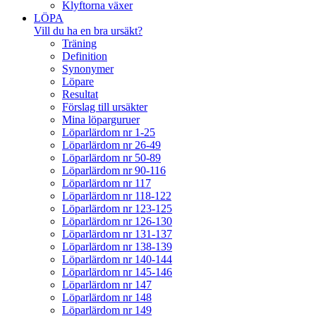
Klyftorna växer
LÖPA
Vill du ha en bra ursäkt?
Träning
Definition
Synonymer
Löpare
Resultat
Förslag till ursäkter
Mina löparguruer
Löparlärdom nr 1-25
Löparlärdom nr 26-49
Löparlärdom nr 50-89
Löparlärdom nr 90-116
Löparlärdom nr 117
Löparlärdom nr 118-122
Löparlärdom nr 123-125
Löparlärdom nr 126-130
Löparlärdom nr 131-137
Löparlärdom nr 138-139
Löparlärdom nr 140-144
Löparlärdom nr 145-146
Löparlärdom nr 147
Löparlärdom nr 148
Löparlärdom nr 149