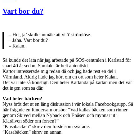
Vart bor du?
– Hej, ja’ skulle anmäle att vi ä’ strömlöse.
– Jaha. Vart bor du?
– Kalan.
Så kunde det låta när jag arbetade på SOS-centralen i Karlstad för
snart 40 år sedan. Samtalet är helt autentiskt.
Kartor intresserade mig redan då och jag hade rest en del i
Värmland. Aldrig hade jag hört om en ort som heter Kalan.
Det var inte så konstigt. Den heter Karlanda på kartan men det var
det ingen som sa där.
Vad heter bäcken?
Nyss bröt det ut en lång diskussion i vår lokala Facebookgrupp. Så
här frågade en fundersam ortsbo: ”Vad kallas bäcken som rinner
genom Skived mellan Nyback och Enåsen och mynnar ut i
Klarälven söder om forsen?”
”Kusabäcken” skrev den förste som svarade.
”Kasabäcken” skrev en annan.