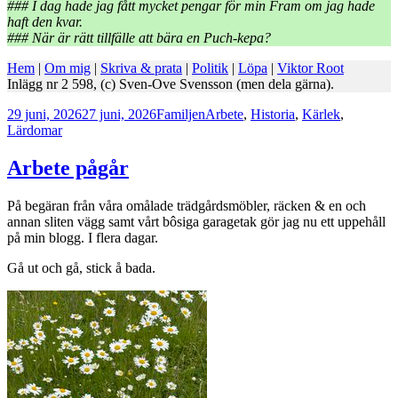
### I dag hade jag fått mycket pengar för min Fram om jag hade
haft den kvar.
### När är rätt tillfälle att bära en Puch-kepa?
Hem
|
Om mig
|
Skriva & prata
|
Politik
|
Löpa
|
Viktor Root
Inlägg nr 2 598, (c) Sven-Ove Svensson (men dela gärna).
Postat
Kategorier
Taggar
29 juni, 2026
27 juni, 2026
Familjen
Arbete
,
Historia
,
Kärlek
,
Lärdomar
Arbete pågår
På begäran från våra omålade trädgårdsmöbler, räcken & en och
annan sliten vägg samt vårt bôsiga garagetak gör jag nu ett uppehåll
på min blogg. I flera dagar.
Gå ut och gå, stick å bada.