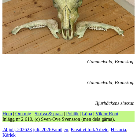
Gammelvala, Brunskog.
Gammelvala, Brunskog.
Bjurbäckens slussar.
Hem
|
Om mig
|
Skriva & prata
|
Politik
|
Löpa
|
Viktor Root
Inlägg nr 2 610, (c) Sven-Ove Svensson (men dela gärna).
Postat
Kategorier
Taggar
24 juli, 2026
23 juli, 2026
Familjen
,
Kreativt folk
Arbete
,
Historia
,
Kärlek