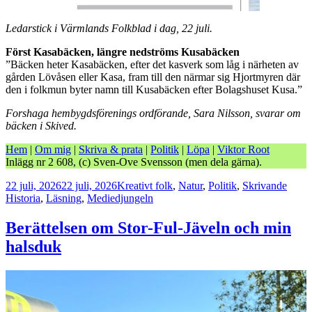
Ledarstick i Värmlands Folkblad i dag, 22 juli.
Först Kasabäcken, längre nedströms Kusabäcken
”Bäcken heter Kasabäcken, efter det kasverk som låg i närheten av
gården Lövåsen eller Kasa, fram till den närmar sig Hjortmyren där
den i folkmun byter namn till Kusabäcken efter Bolagshuset Kusa.”
Forshaga hembygdsförenings ordförande, Sara Nilsson, svarar om
bäcken i Skived.
Hem
|
Om mig
|
Skriva & prata
|
Politik
|
Löpa
|
Viktor Root
Inlägg nr 2 608, (c) Sven-Ove Svensson (men dela gärna).
Postat
Kategorier
Tagga
22 juli, 2026
22 juli, 2026
Kreativt folk
,
Natur
,
Politik
,
Skrivande
Historia
,
Läsning
,
Mediedjungeln
Berättelsen om Stor-Ful-Jäveln och min
halsduk