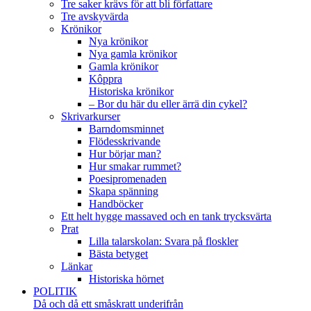
Tre saker krävs för att bli författare
Tre avskyvärda
Krönikor
Nya krönikor
Nya gamla krönikor
Gamla krönikor
Kôppra
Historiska krönikor
– Bor du här du eller ärrä din cykel?
Skrivarkurser
Barndomsminnet
Flödesskrivande
Hur börjar man?
Hur smakar rummet?
Poesipromenaden
Skapa spänning
Handböcker
Ett helt hygge massaved och en tank trycksvärta
Prat
Lilla talarskolan: Svara på floskler
Bästa betyget
Länkar
Historiska hörnet
POLITIK
Då och då ett småskratt underifrån