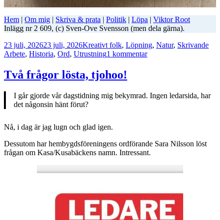
Hem
|
Om mig
|
Skriva & prata
|
Politik
|
Löpa
|
Viktor Root
Inlägg nr 2 609, (c) Sven-Ove Svensson (men dela gärna).
Postat
Kategorier
Tag
23 juli, 2026
23 juli, 2026
Kreativt folk
,
Löpning
,
Natur
,
Skrivande
till
Arbete
,
Historia
,
Ord
,
Utrustning
1 kommentar
Kalla
mig
Två frågor lösta, tjohoo!
bokstavshamster
I går gjorde vår dagstidning mig bekymrad. Ingen ledarsida, har
det någonsin hänt förut?
Nå, i dag är jag lugn och glad igen.
Dessutom har hembygdsföreningens ordförande Sara Nilsson löst
frågan om Kasa/Kusabäckens namn. Intressant.