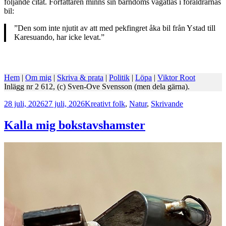
följande citat. Författaren minns sin barndoms vägatlas i föräldrarnas
bil:
”Den som inte njutit av att med pekfingret åka bil från Ystad till
Karesuando, har icke levat.”
Hem
|
Om mig
|
Skriva & prata
|
Politik
|
Löpa
|
Viktor Root
Inlägg nr 2 612, (c) Sven-Ove Svensson (men dela gärna).
Postat
Kategorier
28 juli, 2026
27 juli, 2026
Kreativt folk
,
Natur
,
Skrivande
Kalla mig bokstavshamster