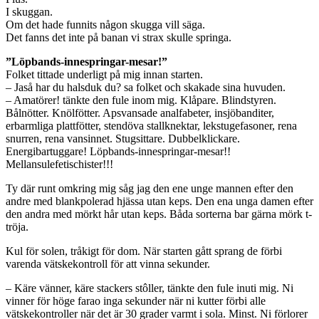
I skuggan.
Om det hade funnits någon skugga vill säga.
Det fanns det inte på banan vi strax skulle springa.
”Löpbands-innespringar-mesar!”
Folket tittade underligt på mig innan starten.
– Jaså har du halsduk du? sa folket och skakade sina huvuden.
– Amatörer! tänkte den fule inom mig. Klåpare. Blindstyren.
Bålnötter. Knölfötter. Apsvansade analfabeter, insjöbanditer,
erbarmliga plattfötter, stendöva stallknektar, lekstugefasoner, rena
snurren, rena vansinnet. Stugsittare. Dubbelklickare.
Energibartuggare! Löpbands-innespringar-mesar!!
Mellansulefetischister!!!
Ty där runt omkring mig såg jag den ene unge mannen efter den
andre med blankpolerad hjässa utan keps. Den ena unga damen efter
den andra med mörkt hår utan keps. Båda sorterna bar gärna mörk t-
tröja.
Kul för solen, tråkigt för dom. När starten gått sprang de förbi
varenda vätskekontroll för att vinna sekunder.
– Käre vänner, käre stackers stôller, tänkte den fule inuti mig. Ni
vinner för höge farao inga sekunder när ni kutter förbi alle
vätskekontroller när det är 30 grader varmt i sola. Minst. Ni förlorer