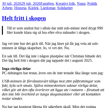
Postat
Kategorier
Taggar
30 juli, 2026
29 juli, 2026
Familjen
,
Kreativt folk
,
Natur
,
Politik
Arbete
,
Historia
,
Kärlek
,
Lärdomar
,
Solidaritet
Helt fritt i skogen
Till er som undrat hur i allsin dar mitt usb-minne med drygt 990
filer kunde klara sig så bra efter elva månader i skogen.
Jag vet inte hur det gick till. När jag läser på får jag veta att usb-
minnen är tåliga skapelser. Jo, vi vet det. Nu.
En sak till. Det låg inte i någon plastpåse när Christian hittade det.
Det låg helt fritt i skogen där jag tappade det i augusti 2025.
Inga rörliga delar
PC-tidningen har testat, även om de inte testade lika länge som jag:
USB-minnen är förvånansvärt tåliga mot yttre påfrestningar som
fukt, kyla och smuts. Själva minneskretsen saknar rörliga delar,
vilket gör att den ofta överlever att ligga ute i naturen – förutsatt att
den inte blir överkörd av tunga skogsmaskiner eller att kontakten
rostar sönder.
Nu har jag kopierat filerna för säkerhets skull. Men det rostiga