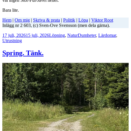
väl ingen Stor-Ful-Jävel heller.
Bara lite.
Hem
|
Om mig
|
Skriva & prata
|
Politik
|
Löpa
|
Viktor Root
Inlägg nr 2 603, (c) Sven-Ove Svensson (men dela gärna).
Postat
Kategorier
Taggar
17 juli, 2026
15 juli, 2026
Löpning
,
Natur
Dumheter
,
Lärdomar
,
Utrustning
Spring. Tänk.