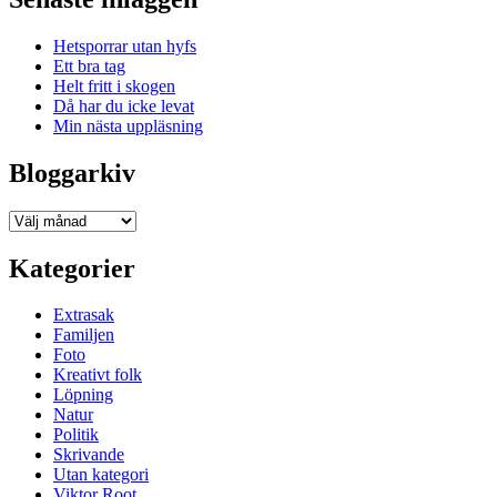
Hetsporrar utan hyfs
Ett bra tag
Helt fritt i skogen
Då har du icke levat
Min nästa uppläsning
Bloggarkiv
Bloggarkiv
Kategorier
Extrasak
Familjen
Foto
Kreativt folk
Löpning
Natur
Politik
Skrivande
Utan kategori
Viktor Root