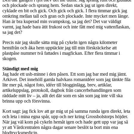
och plockade och sprang hem. Sedan stack jag ut igen direkt,
cyklade en bit och gick. Och gick och gick. I flera timmar gick jag
omkring mellan tall och gran och plockade. Inte mycket men länge.
Han är bra kuperad min svampskog, sa jag det? Det var väldigt
varmt, jag hade bara ätit frukost och inte fått med mig vattenflaskan,
sa jag det?
Precis när jag skulle sätta mig på cykeln igen några kilometer
hemifrån och åka hem upptäckte jag till min förskräckelse att
plastpåse nummer två fattades i magfickan. Efter flera timmar i
skogen.
Ständigt med mig
Jag hade ett usb-minne i den påsen. Ett som jag bar med mig jämt.
Arkivet. Det innehöll gamla halvkass romanidéer som jag tänkte fila
lite mer på, något foto, idéer till blogginlägg, brev, artiklar,
artikeluppslag, protokoll, dagbok från cancerbehandlingen som
räddade mitt liv – ja, allt det där som en sån som jag inte vill ska
brinna upp och försvinna.
Kort sagt: jag fick lov att ge mig ut på samma runda igen direkt, leta
och leta i mina egna spår, upp och ner kring Grossbolstorps höjder.
När jag väl kom på cykeln hemåt igen och hade gett upp var jag så
yr att Vårdcentralen några dagar senare beslöt ta bort min ena
blodtrycksmedicin.