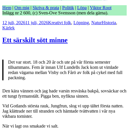
Hem
|
Om mig
|
Skriva & prata
|
Politik
|
Löpa
|
Viktor Root
Inlägg nr 2 600, (c) Sven-Ove Svensson (men dela gärna).
Postat
Kategorier
Taggar
12 juli, 2026
11 juli, 2026
Kreativt folk
,
Löpning
,
Natur
Historia
,
Kärlek
Ett särskilt sött minne
Det var stort. 18 och 20 år och ute på vår första semester
tillsammans. Fem år innan Ulf Lundells Jack kom ut vimlade
redan vägarna mellan Visby och Fårö av folk på cykel med full
packning.
Den kära vännen och jag hade varsin resväska bakpå, sovsäckar och
ett tungt fyrmanstält. Pigga ben, nyfikna sinnen.
Vid Gotlands största rauk, Jungfrun, slog vi upp tältet första natten.
Jag klättrade ner till stranden och hämtade tvättvatten i vår nya
vikbara tornister.
När vi lagt oss smakade vi salt.