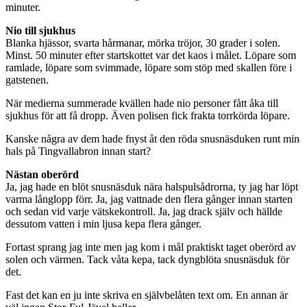
minuter.
Nio till sjukhus
Blanka hjässor, svarta hårmanar, mörka tröjor, 30 grader i solen.
Minst. 50 minuter efter startskottet var det kaos i målet. Löpare som
ramlade, löpare som svimmade, löpare som stöp med skallen före i
gatstenen.
När medierna summerade kvällen hade nio personer fått åka till
sjukhus för att få dropp. Även polisen fick frakta torrkörda löpare.
Kanske några av dem hade fnyst åt den röda snusnäsduken runt min
hals på Tingvallabron innan start?
Nästan oberörd
Ja, jag hade en blöt snusnäsduk nära halspulsådrorna, ty jag har löpt
varma långlopp förr. Ja, jag vattnade den flera gånger innan starten
och sedan vid varje vätskekontroll. Ja, jag drack själv och hällde
dessutom vatten i min ljusa kepa flera gånger.
Fortast sprang jag inte men jag kom i mål praktiskt taget oberörd av
solen och värmen. Tack våta kepa, tack dyngblöta snusnäsduk för
det.
Fast det kan en ju inte skriva en självbelåten text om. En annan är