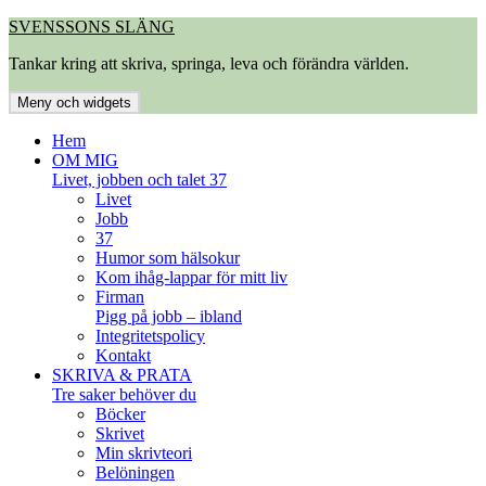
Hoppa
SVENSSONS SLÄNG
till
Tankar kring att skriva, springa, leva och förändra världen.
innehåll
Meny och widgets
Hem
OM MIG
Livet, jobben och talet 37
Livet
Jobb
37
Humor som hälsokur
Kom ihåg-lappar för mitt liv
Firman
Pigg på jobb – ibland
Integritetspolicy
Kontakt
SKRIVA & PRATA
Tre saker behöver du
Böcker
Skrivet
Min skrivteori
Belöningen