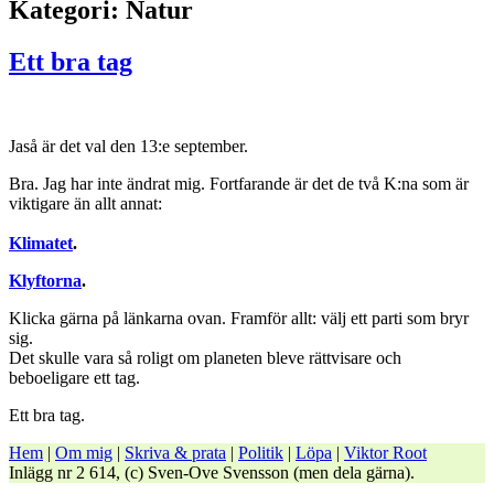
Kategori:
Natur
Ett bra tag
Jaså är det val den 13:e september.
Bra. Jag har inte ändrat mig. Fortfarande är det de två K:na som är
viktigare än allt annat:
Klimatet
.
Klyftorna
.
Klicka gärna på länkarna ovan. Framför allt: välj ett parti som bryr
sig.
Det skulle vara så roligt om planeten bleve rättvisare och
beboeligare ett tag.
Ett bra tag.
Hem
|
Om mig
|
Skriva & prata
|
Politik
|
Löpa
|
Viktor Root
Inlägg nr 2 614, (c) Sven-Ove Svensson (men dela gärna).