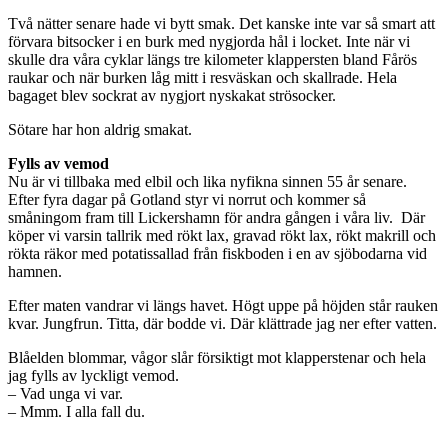
Två nätter senare hade vi bytt smak. Det kanske inte var så smart att
förvara bitsocker i en burk med nygjorda hål i locket. Inte när vi
skulle dra våra cyklar längs tre kilometer klappersten bland Fårös
raukar och när burken låg mitt i resväskan och skallrade. Hela
bagaget blev sockrat av nygjort nyskakat strösocker.
Sötare har hon aldrig smakat.
Fylls av vemod
Nu är vi tillbaka med elbil och lika nyfikna sinnen 55 år senare.
Efter fyra dagar på Gotland styr vi norrut och kommer så
småningom fram till Lickershamn för andra gången i våra liv. Där
köper vi varsin tallrik med rökt lax, gravad rökt lax, rökt makrill och
rökta räkor med potatissallad från fiskboden i en av sjöbodarna vid
hamnen.
Efter maten vandrar vi längs havet. Högt uppe på höjden står rauken
kvar. Jungfrun. Titta, där bodde vi. Där klättrade jag ner efter vatten.
Blåelden blommar, vågor slår försiktigt mot klapperstenar och hela
jag fylls av lyckligt vemod.
– Vad unga vi var.
– Mmm. I alla fall du.