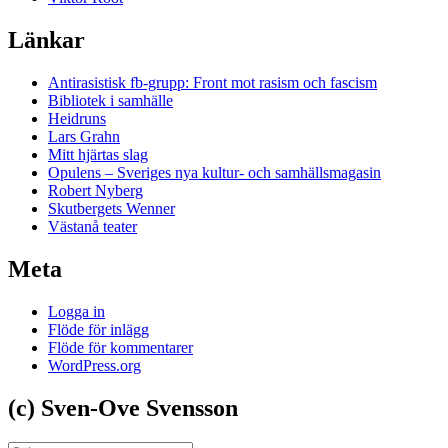
Länkar
Antirasistisk fb-grupp: Front mot rasism och fascism
Bibliotek i samhälle
Heidruns
Lars Grahn
Mitt hjärtas slag
Opulens – Sveriges nya kultur- och samhällsmagasin
Robert Nyberg
Skutbergets Wenner
Västanå teater
Meta
Logga in
Flöde för inlägg
Flöde för kommentarer
WordPress.org
(c) Sven-Ove Svensson