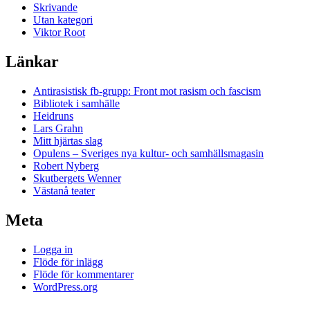
Skrivande
Utan kategori
Viktor Root
Länkar
Antirasistisk fb-grupp: Front mot rasism och fascism
Bibliotek i samhälle
Heidruns
Lars Grahn
Mitt hjärtas slag
Opulens – Sveriges nya kultur- och samhällsmagasin
Robert Nyberg
Skutbergets Wenner
Västanå teater
Meta
Logga in
Flöde för inlägg
Flöde för kommentarer
WordPress.org