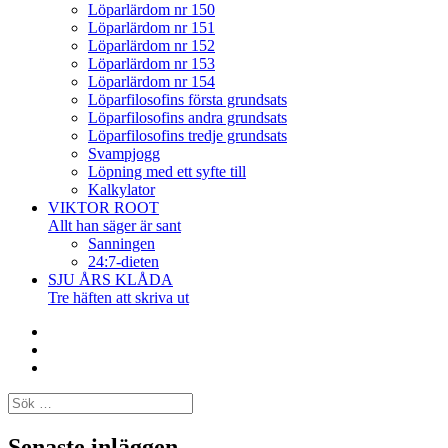
Löparlärdom nr 150
Löparlärdom nr 151
Löparlärdom nr 152
Löparlärdom nr 153
Löparlärdom nr 154
Löparfilosofins första grundsats
Löparfilosofins andra grundsats
Löparfilosofins tredje grundsats
Svampjogg
Löpning med ett syfte till
Kalkylator
VIKTOR ROOT
Allt han säger är sant
Sanningen
24:7-dieten
SJU ÅRS KLÅDA
Tre häften att skriva ut
Facebook
Twitter
Instagram
Sök
efter:
Senaste inläggen