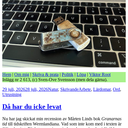
Hem
|
Om mig
|
Skriva & prata
|
Politik
|
Löpa
|
Viktor Root
Inlägg nr 2 613, (c) Sven-Ove Svensson (men dela gärna).
Postat
Kategorier
Taggar
29 juli, 2026
28 juli, 2026
Natur
,
Skrivande
Arbete
,
Lärdomar
,
Ord
,
Utrustning
Då har du icke levat
Nu har jag skickat min recension av Mårten Linds bok
Granarnas
tid
till tidskriften Wermlandiana. Vad som inte kom med i texten är