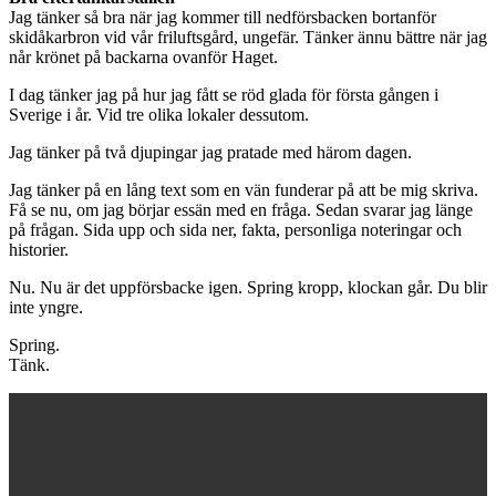
Jag tänker så bra när jag kommer till nedförsbacken bortanför
skidåkarbron vid vår friluftsgård, ungefär. Tänker ännu bättre när jag
når krönet på backarna ovanför Haget.
I dag tänker jag på hur jag fått se röd glada för första gången i
Sverige i år. Vid tre olika lokaler dessutom.
Jag tänker på två djupingar jag pratade med härom dagen.
Jag tänker på en lång text som en vän funderar på att be mig skriva.
Få se nu, om jag börjar essän med en fråga. Sedan svarar jag länge
på frågan. Sida upp och sida ner, fakta, personliga noteringar och
historier.
Nu. Nu är det uppförsbacke igen. Spring kropp, klockan går. Du blir
inte yngre.
Spring.
Tänk.