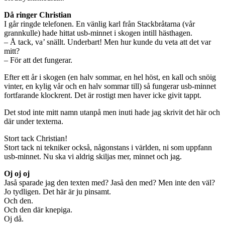
Då ringer Christian
I går ringde telefonen. En vänlig karl från Stackbråtarna (vår
grannkulle) hade hittat usb-minnet i skogen intill hästhagen.
– Å tack, va’ snällt. Underbart! Men hur kunde du veta att det var
mitt?
– För att det fungerar.
Efter ett år i skogen (en halv sommar, en hel höst, en kall och snöig
vinter, en kylig vår och en halv sommar till) så fungerar usb-minnet
fortfarande klockrent. Det är rostigt men haver icke givit tappt.
Det stod inte mitt namn utanpå men inuti hade jag skrivit det här och
där under texterna.
Stort tack Christian!
Stort tack ni tekniker också, någonstans i världen, ni som uppfann
usb-minnet. Nu ska vi aldrig skiljas mer, minnet och jag.
Oj oj oj
Jaså sparade jag den texten med? Jaså den med? Men inte den väl?
Jo tydligen. Det här är ju pinsamt.
Och den.
Och den där knepiga.
Oj då.