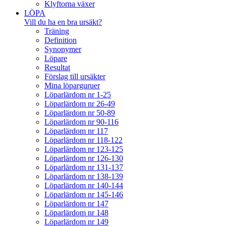
Klyftorna växer
LÖPA
Vill du ha en bra ursäkt?
Träning
Definition
Synonymer
Löpare
Resultat
Förslag till ursäkter
Mina löparguruer
Löparlärdom nr 1-25
Löparlärdom nr 26-49
Löparlärdom nr 50-89
Löparlärdom nr 90-116
Löparlärdom nr 117
Löparlärdom nr 118-122
Löparlärdom nr 123-125
Löparlärdom nr 126-130
Löparlärdom nr 131-137
Löparlärdom nr 138-139
Löparlärdom nr 140-144
Löparlärdom nr 145-146
Löparlärdom nr 147
Löparlärdom nr 148
Löparlärdom nr 149