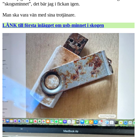
”skogsminnet”, det bär jag i fickan igen.
Man ska vara vän med sina trotjänare.
LÄNK till första inlägget om usb-minnet i skogen