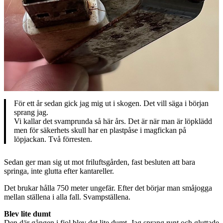
För ett år sedan gick jag mig ut i skogen. Det vill säga i början
sprang jag.
Vi kallar det svamprunda så här års. Det är när man är löpklädd
men för säkerhets skull har en plastpåse i magfickan på
löpjackan. Två förresten.
Sedan ger man sig ut mot friluftsgården, fast besluten att bara
springa, inte glutta efter kantareller.
Det brukar hålla 750 meter ungefär. Efter det börjar man småjogga
mellan ställena i alla fall. Svampställena.
Blev lite dumt
Den där gången i fjol blev det lite dumt. Jag sprang runt och gluttade