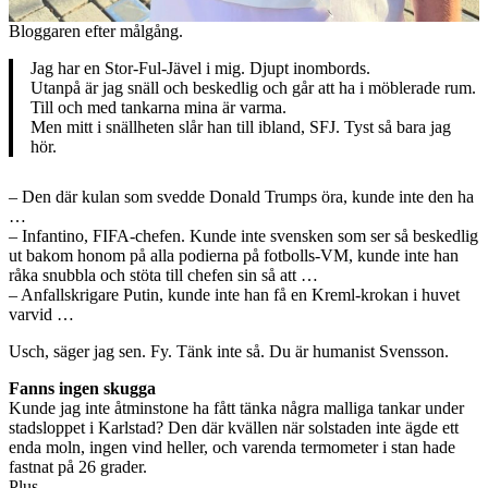
Bloggaren efter målgång.
Jag har en Stor-Ful-Jävel i mig. Djupt inombords.
Utanpå är jag snäll och beskedlig och går att ha i möblerade rum.
Till och med tankarna mina är varma.
Men mitt i snällheten slår han till ibland, SFJ. Tyst så bara jag
hör.
– Den där kulan som svedde Donald Trumps öra, kunde inte den ha
…
– Infantino, FIFA-chefen. Kunde inte svensken som ser så beskedlig
ut bakom honom på alla podierna på fotbolls-VM, kunde inte han
råka snubbla och stöta till chefen sin så att …
– Anfallskrigare Putin, kunde inte han få en Kreml-krokan i huvet
varvid …
Usch, säger jag sen. Fy. Tänk inte så. Du är humanist Svensson.
Fanns ingen skugga
Kunde jag inte åtminstone ha fått tänka några malliga tankar under
stadsloppet i Karlstad? Den där kvällen när solstaden inte ägde ett
enda moln, ingen vind heller, och varenda termometer i stan hade
fastnat på 26 grader.
Plus.