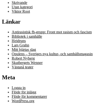
Skrivande
Utan kategori
Viktor Root
Länkar
Antirasistisk fb-grupp: Front mot rasism och fascism
Bibliotek i samhälle
Heidruns
Lars Grahn
Mitt hjärtas slag
Opulens – Sveriges nya kultur- och samhällsmagasin
Robert Nyberg
Skutbergets Wenner
Västanå teater
Meta
Logga in
Flöde för inlägg
Flöde för kommentarer
WordPress.org