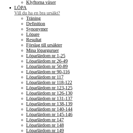
Klyftorna växer
LÖPA
Vill du ha en bra ursäkt?
Träning
Definition
Synonymer
Löpare
Resultat
Förslag till ursäkter
Mina löparguruer
Löparlärdom nr 1-25
Löparlärdom nr 26-49
Löparlärdom nr 50-89
Löparlärdom nr 90-116
Löparlärdom nr 117
Löparlärdom nr 118-122
Löparlärdom nr 123-125
Löparlärdom nr 126-130
Löparlärdom nr 131-137
Löparlärdom nr 138-139
Löparlärdom nr 140-144
Löparlärdom nr 145-146
Löparlärdom nr 147
Löparlärdom nr 148
Löparlärdom nr 149