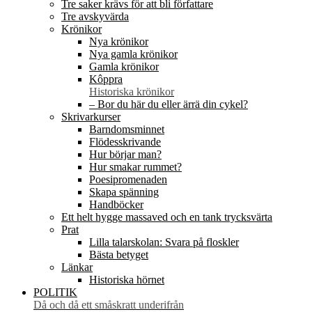
Tre saker krävs för att bli författare
Tre avskyvärda
Krönikor
Nya krönikor
Nya gamla krönikor
Gamla krönikor
Kôppra
Historiska krönikor
– Bor du här du eller ärrä din cykel?
Skrivarkurser
Barndomsminnet
Flödesskrivande
Hur börjar man?
Hur smakar rummet?
Poesipromenaden
Skapa spänning
Handböcker
Ett helt hygge massaved och en tank trycksvärta
Prat
Lilla talarskolan: Svara på floskler
Bästa betyget
Länkar
Historiska hörnet
POLITIK
Då och då ett småskratt underifrån