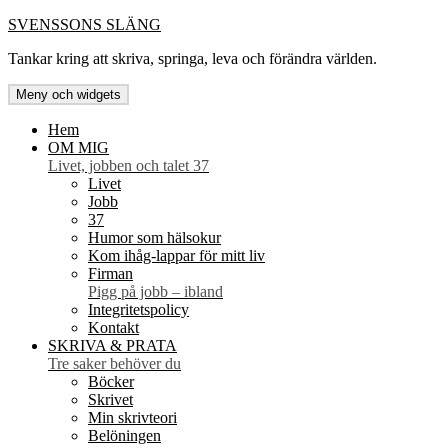
Hoppa
SVENSSONS SLÄNG
till
Tankar kring att skriva, springa, leva och förändra världen.
innehåll
Meny och widgets
Hem
OM MIG
Livet, jobben och talet 37
Livet
Jobb
37
Humor som hälsokur
Kom ihåg-lappar för mitt liv
Firman
Pigg på jobb – ibland
Integritetspolicy
Kontakt
SKRIVA & PRATA
Tre saker behöver du
Böcker
Skrivet
Min skrivteori
Belöningen