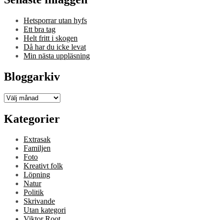
Hetsporrar utan hyfs
Ett bra tag
Helt fritt i skogen
Då har du icke levat
Min nästa uppläsning
Bloggarkiv
Bloggarkiv
Kategorier
Extrasak
Familjen
Foto
Kreativt folk
Löpning
Natur
Politik
Skrivande
Utan kategori
Viktor Root