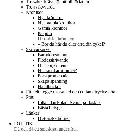
Tre saker krävs för att bli författare
Tre avskyvärda
Krönikor
Nya krönikor
Nya gamla krönikor
Gamla krönikor
Kôppra
Historiska krönikor
– Bor du här du eller ärrä din cykel?
Skrivarkurser
Barndomsminnet
Flödesskrivande
Hur börjar man?
Hur smakar rummet?
Poesipromenaden
Skapa spänning
Handböcker
Ett helt hygge massaved och en tank trycksvärta
Prat
Lilla talarskolan: Svara på floskler
Bästa betyget
Länkar
Historiska hörnet
POLITIK
Då och då ett småskratt underifrån