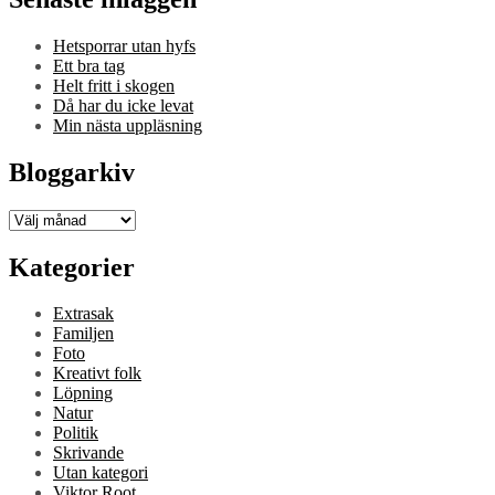
Hetsporrar utan hyfs
Ett bra tag
Helt fritt i skogen
Då har du icke levat
Min nästa uppläsning
Bloggarkiv
Bloggarkiv
Kategorier
Extrasak
Familjen
Foto
Kreativt folk
Löpning
Natur
Politik
Skrivande
Utan kategori
Viktor Root