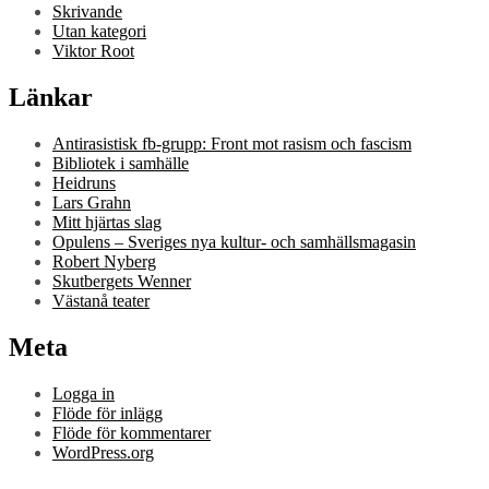
Skrivande
Utan kategori
Viktor Root
Länkar
Antirasistisk fb-grupp: Front mot rasism och fascism
Bibliotek i samhälle
Heidruns
Lars Grahn
Mitt hjärtas slag
Opulens – Sveriges nya kultur- och samhällsmagasin
Robert Nyberg
Skutbergets Wenner
Västanå teater
Meta
Logga in
Flöde för inlägg
Flöde för kommentarer
WordPress.org