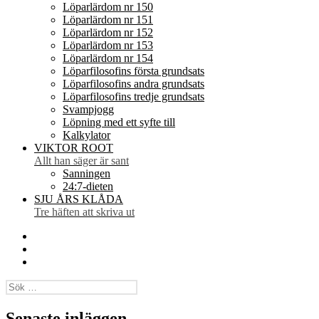
Löparlärdom nr 150
Löparlärdom nr 151
Löparlärdom nr 152
Löparlärdom nr 153
Löparlärdom nr 154
Löparfilosofins första grundsats
Löparfilosofins andra grundsats
Löparfilosofins tredje grundsats
Svampjogg
Löpning med ett syfte till
Kalkylator
VIKTOR ROOT
Allt han säger är sant
Sanningen
24:7-dieten
SJU ÅRS KLÅDA
Tre häften att skriva ut
Facebook
Twitter
Instagram
Sök
efter:
Senaste inläggen