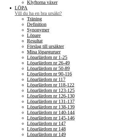
Klyftorna växer
LÖPA
Vill du ha en bra ursäkt?
Träning
Definition
Synonymer
Löpare
Resultat
Förslag till ursäkter
Mina löparguruer
Löparlärdom nr 1-25
Löparlärdom nr 26-49
Löparlärdom nr 50-89
Löparlärdom nr 90-116
Löparlärdom nr 117
Löparlärdom nr 118-122
Löparlärdom nr 123-125
Löparlärdom nr 126-130
Löparlärdom nr 131-137
Löparlärdom nr 138-139
Löparlärdom nr 140-144
Löparlärdom nr 145-146
Löparlärdom nr 147
Löparlärdom nr 148
Löparlärdom nr 149