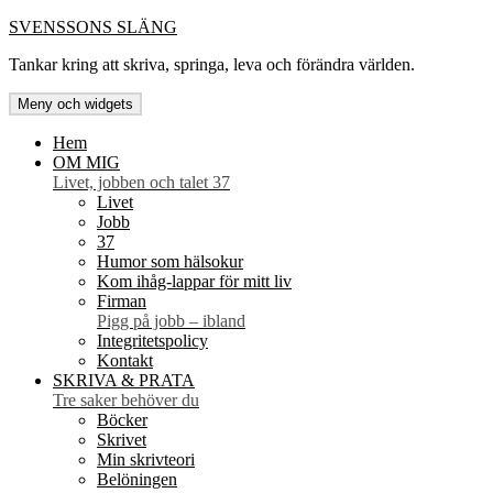
Hoppa
SVENSSONS SLÄNG
till
Tankar kring att skriva, springa, leva och förändra världen.
innehåll
Meny och widgets
Hem
OM MIG
Livet, jobben och talet 37
Livet
Jobb
37
Humor som hälsokur
Kom ihåg-lappar för mitt liv
Firman
Pigg på jobb – ibland
Integritetspolicy
Kontakt
SKRIVA & PRATA
Tre saker behöver du
Böcker
Skrivet
Min skrivteori
Belöningen