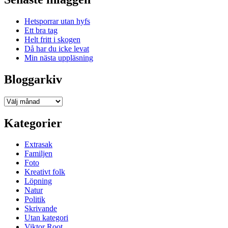
Hetsporrar utan hyfs
Ett bra tag
Helt fritt i skogen
Då har du icke levat
Min nästa uppläsning
Bloggarkiv
Bloggarkiv
Kategorier
Extrasak
Familjen
Foto
Kreativt folk
Löpning
Natur
Politik
Skrivande
Utan kategori
Viktor Root