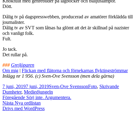
Knökfullt med genrebilder på lagböcker och blåljuslampor.
Dött.
Dålig tv på dagspresswebben, producerad av amatörer förklädda till
journalister.
Dålig tv av SVT som låtsas ha glömt att det är skillnad på nazister
och vanligt folk.
Fult.
Jo tack.
Det rullar på.
###
Grejlöparen
Om mig
|
Flickan med flätorna och förnekarnas flyktingströmmar
Inlägg nr 1 956. (c) Sven-Ove Svensson (men dela gärna)
Postat
Författare
Kategorier
Taggar
7 juni, 2019
7 juni, 2019
Sven-Ove Svensson
Foto
,
Skrivande
Dumheter
,
Mediedjungeln
Inläggsnavigering
Föregående
Föregående
Sörj inte. Argumentera.
Nästa
inlägg:
Nästa
Nya ordlistan
inlägg:
Drivs med WordPress