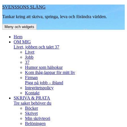
Hoppa
SVENSSONS SLÄNG
till
Tankar kring att skriva, springa, leva och förändra världen.
innehåll
Meny och widgets
Hem
OM MIG
Livet, jobben och talet 37
Livet
Jobb
37
Humor som hälsokur
Kom ihåg-lappar för mitt liv
Firman
Pigg på jobb – ibland
Integritetspolicy
Kontakt
SKRIVA & PRATA
Tre saker behöver du
Böcker
Skrivet
Min skrivteori
Belöningen