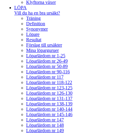
Klyftorna växer
LÖPA
Vill du ha en bra ursäkt?
Träning
Definition
Synonymer
Löpare
Resultat
Förslag till ursäkter
Mina löparguruer
Löparlärdom nr 1-25
Löparlärdom nr 26-49
Löparlärdom nr 50-89
Löparlärdom nr 90-116
Löparlärdom nr 117
Löparlärdom nr 118-122
Löparlärdom nr 123-125
Löparlärdom nr 126-130
Löparlärdom nr 131-137
Löparlärdom nr 138-139
Löparlärdom nr 140-144
Löparlärdom nr 145-146
Löparlärdom nr 147
Löparlärdom nr 148
Löparlärdom nr 149