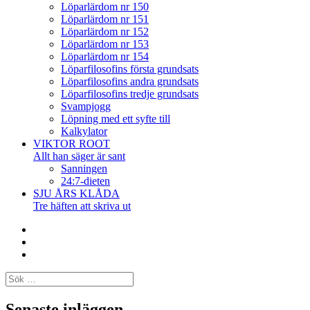
Löparlärdom nr 150
Löparlärdom nr 151
Löparlärdom nr 152
Löparlärdom nr 153
Löparlärdom nr 154
Löparfilosofins första grundsats
Löparfilosofins andra grundsats
Löparfilosofins tredje grundsats
Svampjogg
Löpning med ett syfte till
Kalkylator
VIKTOR ROOT
Allt han säger är sant
Sanningen
24:7-dieten
SJU ÅRS KLÅDA
Tre häften att skriva ut
Facebook
Twitter
Instagram
Sök
efter:
Senaste inläggen