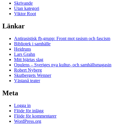
Skrivande
Utan kategori
Viktor Root
Länkar
Antirasistisk fb-grupp: Front mot rasism och fascism
Bibliotek i samhälle
Heidruns
Lars Grahn
Mitt hjärtas slag
Opulens – Sveriges nya kultur- och samhällsmagasin
Robert Nyberg
Skutbergets Wenner
Västanå teater
Meta
Logga in
Flöde för inlägg
Flöde för kommentarer
WordPress.org