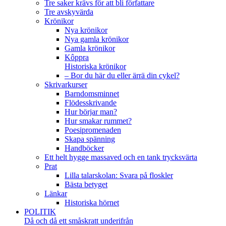
Tre saker krävs för att bli författare
Tre avskyvärda
Krönikor
Nya krönikor
Nya gamla krönikor
Gamla krönikor
Kôppra
Historiska krönikor
– Bor du här du eller ärrä din cykel?
Skrivarkurser
Barndomsminnet
Flödesskrivande
Hur börjar man?
Hur smakar rummet?
Poesipromenaden
Skapa spänning
Handböcker
Ett helt hygge massaved och en tank trycksvärta
Prat
Lilla talarskolan: Svara på floskler
Bästa betyget
Länkar
Historiska hörnet
POLITIK
Då och då ett småskratt underifrån