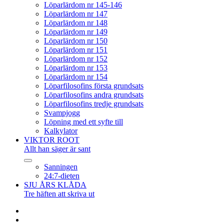
Löparlärdom nr 145-146
Löparlärdom nr 147
Löparlärdom nr 148
Löparlärdom nr 149
Löparlärdom nr 150
Löparlärdom nr 151
Löparlärdom nr 152
Löparlärdom nr 153
Löparlärdom nr 154
Löparfilosofins första grundsats
Löparfilosofins andra grundsats
Löparfilosofins tredje grundsats
Svampjogg
Löpning med ett syfte till
Kalkylator
VIKTOR ROOT
Allt han säger är sant
expandera
Sanningen
undermeny
24:7-dieten
SJU ÅRS KLÅDA
Tre häften att skriva ut
Facebook
Twitter