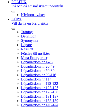
POLITIK
Då och då ett småskratt underifrån
expandera
Klyftorna växer
undermeny
LÖPA
Vill du ha en bra ursäkt?
expandera
Träning
undermeny
Definition
Synonymer
Löpare
Resultat
Förslag till ursäkter
Mina löparguruer
Löparlärdom nr 1-25
Löparlärdom nr 26-49
Löparlärdom nr 50-89
Löparlärdom nr 90-116
Löparlärdom nr 117
Löparlärdom nr 118-122
Löparlärdom nr 123-125
Löparlärdom nr 126-130
Löparlärdom nr 131-137
Löparlärdom nr 138-139
Löparlärdom nr 140-144