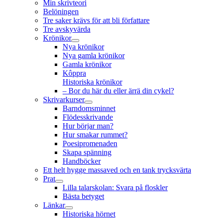
Min skrivteori
Belöningen
Tre saker krävs för att bli författare
Tre avskyvärda
Krönikor
expandera
Nya krönikor
undermeny
Nya gamla krönikor
Gamla krönikor
Kôppra
Historiska krönikor
– Bor du här du eller ärrä din cykel?
Skrivarkurser
expandera
Barndomsminnet
undermeny
Flödesskrivande
Hur börjar man?
Hur smakar rummet?
Poesipromenaden
Skapa spänning
Handböcker
Ett helt hygge massaved och en tank trycksvärta
Prat
expandera
Lilla talarskolan: Svara på floskler
undermeny
Bästa betyget
Länkar
expandera
Historiska hörnet
undermeny