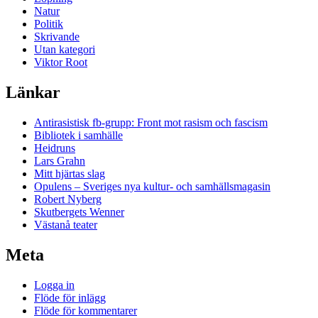
Natur
Politik
Skrivande
Utan kategori
Viktor Root
Länkar
Antirasistisk fb-grupp: Front mot rasism och fascism
Bibliotek i samhälle
Heidruns
Lars Grahn
Mitt hjärtas slag
Opulens – Sveriges nya kultur- och samhällsmagasin
Robert Nyberg
Skutbergets Wenner
Västanå teater
Meta
Logga in
Flöde för inlägg
Flöde för kommentarer