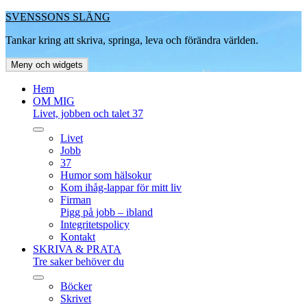
Hoppa
SVENSSONS SLÄNG
till
Tankar kring att skriva, springa, leva och förändra världen.
innehåll
Meny och widgets
Hem
OM MIG
Livet, jobben och talet 37
expandera
Livet
undermeny
Jobb
37
Humor som hälsokur
Kom ihåg-lappar för mitt liv
Firman
Pigg på jobb – ibland
Integritetspolicy
Kontakt
SKRIVA & PRATA
Tre saker behöver du
expandera
Böcker
undermeny
Skrivet