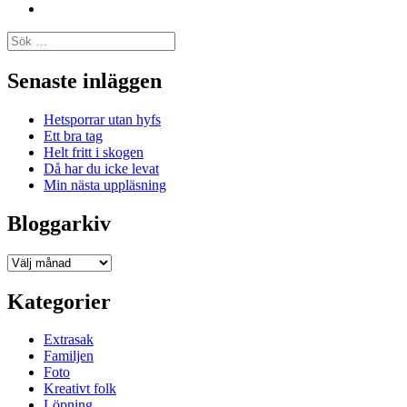
Instagram
Sök
efter:
Senaste inläggen
Hetsporrar utan hyfs
Ett bra tag
Helt fritt i skogen
Då har du icke levat
Min nästa uppläsning
Bloggarkiv
Bloggarkiv
Kategorier
Extrasak
Familjen
Foto
Kreativt folk
Löpning