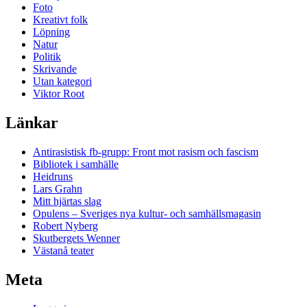
Foto
Kreativt folk
Löpning
Natur
Politik
Skrivande
Utan kategori
Viktor Root
Länkar
Antirasistisk fb-grupp: Front mot rasism och fascism
Bibliotek i samhälle
Heidruns
Lars Grahn
Mitt hjärtas slag
Opulens – Sveriges nya kultur- och samhällsmagasin
Robert Nyberg
Skutbergets Wenner
Västanå teater
Meta