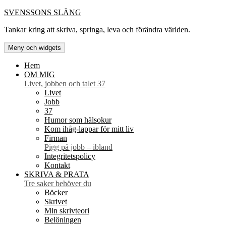
Hoppa
SVENSSONS SLÄNG
till
Tankar kring att skriva, springa, leva och förändra världen.
innehåll
Meny och widgets
Hem
OM MIG
Livet, jobben och talet 37
Livet
Jobb
37
Humor som hälsokur
Kom ihåg-lappar för mitt liv
Firman
Pigg på jobb – ibland
Integritetspolicy
Kontakt
SKRIVA & PRATA
Tre saker behöver du
Böcker
Skrivet
Min skrivteori
Belöningen