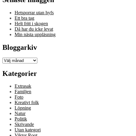
Hetsporrar utan hyfs
Ett bra tag
Helt fritt i skogen
Då har du icke levat
Min nästa uppläsning
Bloggarkiv
Bloggarkiv
Kategorier
Extrasak
Familjen
Foto
Kreativt folk
Löpning
Natur
Politik
Skrivande
Utan kategori
Viktor Root