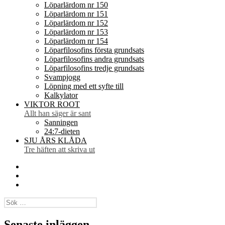
Löparlärdom nr 150
Löparlärdom nr 151
Löparlärdom nr 152
Löparlärdom nr 153
Löparlärdom nr 154
Löparfilosofins första grundsats
Löparfilosofins andra grundsats
Löparfilosofins tredje grundsats
Svampjogg
Löpning med ett syfte till
Kalkylator
VIKTOR ROOT
Allt han säger är sant
Sanningen
24:7-dieten
SJU ÅRS KLÅDA
Tre häften att skriva ut
Facebook
Twitter
Instagram
Sök
efter:
Senaste inläggen