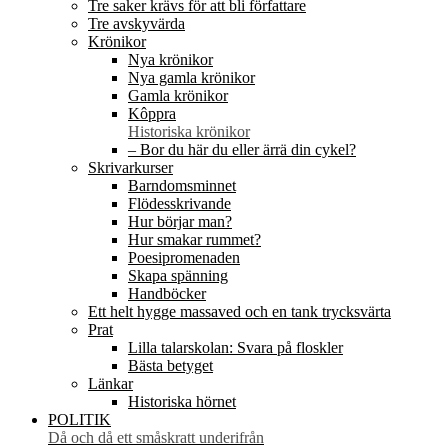
Tre saker krävs för att bli författare
Tre avskyvärda
Krönikor
Nya krönikor
Nya gamla krönikor
Gamla krönikor
Kôppra
Historiska krönikor
– Bor du här du eller ärrä din cykel?
Skrivarkurser
Barndomsminnet
Flödesskrivande
Hur börjar man?
Hur smakar rummet?
Poesipromenaden
Skapa spänning
Handböcker
Ett helt hygge massaved och en tank trycksvärta
Prat
Lilla talarskolan: Svara på floskler
Bästa betyget
Länkar
Historiska hörnet
POLITIK
Då och då ett småskratt underifrån