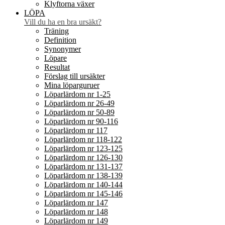
Klyftorna växer
LÖPA
Vill du ha en bra ursäkt?
Träning
Definition
Synonymer
Löpare
Resultat
Förslag till ursäkter
Mina löparguruer
Löparlärdom nr 1-25
Löparlärdom nr 26-49
Löparlärdom nr 50-89
Löparlärdom nr 90-116
Löparlärdom nr 117
Löparlärdom nr 118-122
Löparlärdom nr 123-125
Löparlärdom nr 126-130
Löparlärdom nr 131-137
Löparlärdom nr 138-139
Löparlärdom nr 140-144
Löparlärdom nr 145-146
Löparlärdom nr 147
Löparlärdom nr 148
Löparlärdom nr 149