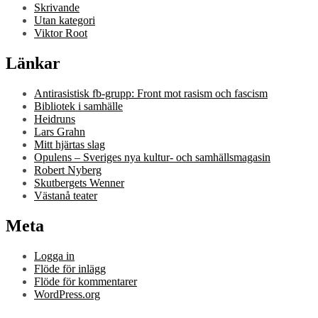
Skrivande
Utan kategori
Viktor Root
Länkar
Antirasistisk fb-grupp: Front mot rasism och fascism
Bibliotek i samhälle
Heidruns
Lars Grahn
Mitt hjärtas slag
Opulens – Sveriges nya kultur- och samhällsmagasin
Robert Nyberg
Skutbergets Wenner
Västanå teater
Meta
Logga in
Flöde för inlägg
Flöde för kommentarer
WordPress.org