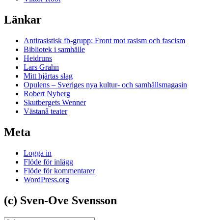
Länkar
Antirasistisk fb-grupp: Front mot rasism och fascism
Bibliotek i samhälle
Heidruns
Lars Grahn
Mitt hjärtas slag
Opulens – Sveriges nya kultur- och samhällsmagasin
Robert Nyberg
Skutbergets Wenner
Västanå teater
Meta
Logga in
Flöde för inlägg
Flöde för kommentarer
WordPress.org
(c) Sven-Ove Svensson