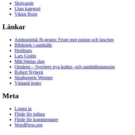
Skrivande
Utan kategori
Viktor Root
Länkar
Antirasistisk fb-grupp: Front mot rasism och fascism
Bibliotek i samhälle
Heidruns
Lars Grahn
Mitt hjärtas slag
Opulens – Sveriges nya kultur- och samhällsmagasin
Robert Nyberg
Skutbergets Wenner
Västanå teater
Meta
Logga in
Flöde för inlägg
Flöde för kommentarer
WordPress.org