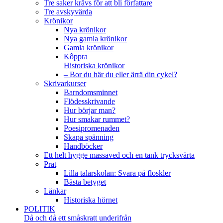
Tre saker krävs för att bli författare
Tre avskyvärda
Krönikor
Nya krönikor
Nya gamla krönikor
Gamla krönikor
Kôppra
Historiska krönikor
– Bor du här du eller ärrä din cykel?
Skrivarkurser
Barndomsminnet
Flödesskrivande
Hur börjar man?
Hur smakar rummet?
Poesipromenaden
Skapa spänning
Handböcker
Ett helt hygge massaved och en tank trycksvärta
Prat
Lilla talarskolan: Svara på floskler
Bästa betyget
Länkar
Historiska hörnet
POLITIK
Då och då ett småskratt underifrån