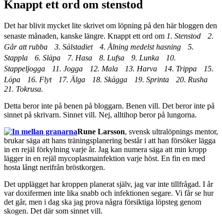
Knappt ett ord om stenstod
Det har blivit mycket lite skrivet om löpning på den här bloggen den
senaste månaden, kanske längre. Knappt ett ord om
1. Stenstod 2.
Går att rubba 3. Sälstadiet 4. Ålning medelst hasning 5.
Stappla 6. Släpa 7. Hasa 8. Lufsa 9. Lunka 10.
Stappeljogga 11. Jogga 12. Mala 13. Harva 14. Trippa 15.
Löpa 16. Flyt 17. Älga 18. Skägga 19. Sprinta 20. Rusha
21. Tokrusa.
Detta beror inte på benen på bloggarn. Benen vill. Det beror inte på
sinnet på skrivarn. Sinnet vill. Nej, alltihop beror på lungorna.
Rune Larsson
, svensk ultralöpnings mentor,
brukar säga att hans träningsplanering består i att han försöker lägga
in en rejäl förkylning varje år. Jag kan numera säga att min kropp
lägger in en rejäl mycoplasmainfektion varje höst. En fin en med
hosta långt nerifrån bröstkorgen.
Det upplägget har kroppen planerat själv, jag var inte tillfrågad. I år
var doxifermen inte lika snabb och infektionen segare. Vi får se hur
det går, men i dag ska jag prova några försiktiga löpsteg genom
skogen. Det där som sinnet vill.