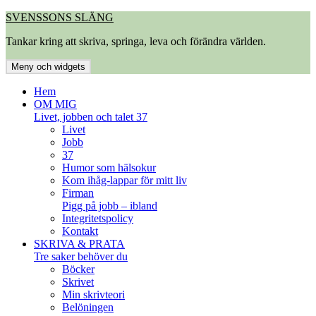
Hoppa
SVENSSONS SLÄNG
till
Tankar kring att skriva, springa, leva och förändra världen.
innehåll
Meny och widgets
Hem
OM MIG
Livet, jobben och talet 37
Livet
Jobb
37
Humor som hälsokur
Kom ihåg-lappar för mitt liv
Firman
Pigg på jobb – ibland
Integritetspolicy
Kontakt
SKRIVA & PRATA
Tre saker behöver du
Böcker
Skrivet
Min skrivteori
Belöningen