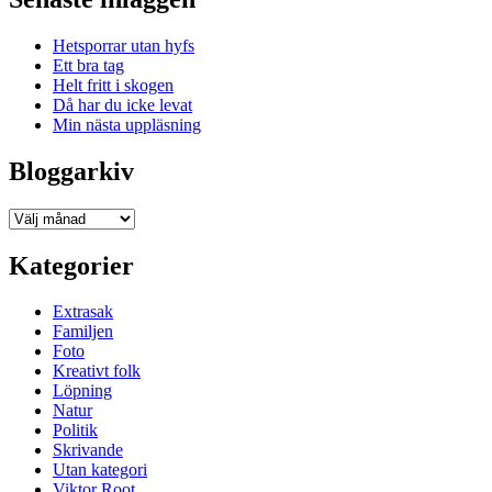
Hetsporrar utan hyfs
Ett bra tag
Helt fritt i skogen
Då har du icke levat
Min nästa uppläsning
Bloggarkiv
Bloggarkiv
Kategorier
Extrasak
Familjen
Foto
Kreativt folk
Löpning
Natur
Politik
Skrivande
Utan kategori
Viktor Root