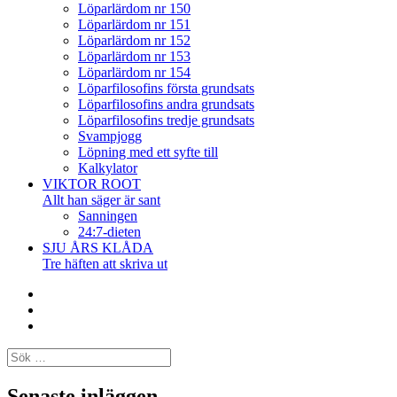
Löparlärdom nr 150
Löparlärdom nr 151
Löparlärdom nr 152
Löparlärdom nr 153
Löparlärdom nr 154
Löparfilosofins första grundsats
Löparfilosofins andra grundsats
Löparfilosofins tredje grundsats
Svampjogg
Löpning med ett syfte till
Kalkylator
VIKTOR ROOT
Allt han säger är sant
Sanningen
24:7-dieten
SJU ÅRS KLÅDA
Tre häften att skriva ut
Facebook
Twitter
Instagram
Sök
efter:
Senaste inläggen