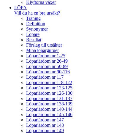
Klyftorna växer
LÖPA
Vill du ha en bra ursäkt?
Träning
Definition
Synonymer
Löpare
Resultat
Förslag till ursäkter
Mina löparguruer
Löparlärdom nr 1-25
Löparlärdom nr 26-49
Löparlärdom nr 50-89
Löparlärdom nr 90-116
Löparlärdom nr 117
Löparlärdom nr 118-122
Löparlärdom nr 123-125
Löparlärdom nr 126-130
Löparlärdom nr 131-137
Löparlärdom nr 138-139
Löparlärdom nr 140-144
Löparlärdom nr 145-146
Löparlärdom nr 147
Löparlärdom nr 148
Löparlärdom nr 149