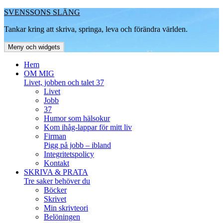
Hoppa
SVENSSONS SLÄNG
till
Tankar kring att skriva, springa, leva och förändra världen.
innehåll
Meny och widgets
Hem
OM MIG
Livet, jobben och talet 37
Livet
Jobb
37
Humor som hälsokur
Kom ihåg-lappar för mitt liv
Firman
Pigg på jobb – ibland
Integritetspolicy
Kontakt
SKRIVA & PRATA
Tre saker behöver du
Böcker
Skrivet
Min skrivteori
Belöningen