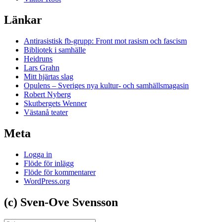
Länkar
Antirasistisk fb-grupp: Front mot rasism och fascism
Bibliotek i samhälle
Heidruns
Lars Grahn
Mitt hjärtas slag
Opulens – Sveriges nya kultur- och samhällsmagasin
Robert Nyberg
Skutbergets Wenner
Västanå teater
Meta
Logga in
Flöde för inlägg
Flöde för kommentarer
WordPress.org
(c) Sven-Ove Svensson