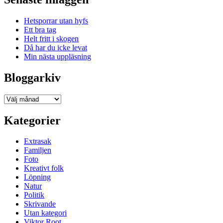
Hetsporrar utan hyfs
Ett bra tag
Helt fritt i skogen
Då har du icke levat
Min nästa uppläsning
Bloggarkiv
Bloggarkiv
Kategorier
Extrasak
Familjen
Foto
Kreativt folk
Löpning
Natur
Politik
Skrivande
Utan kategori
Viktor Root