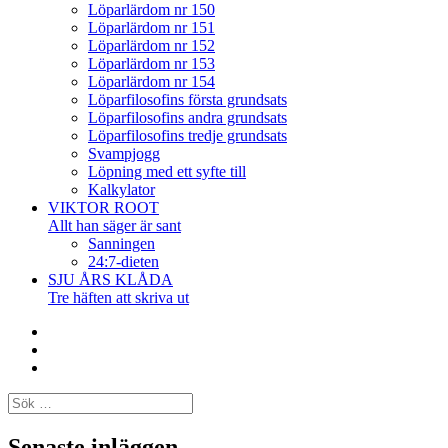
Löparlärdom nr 150
Löparlärdom nr 151
Löparlärdom nr 152
Löparlärdom nr 153
Löparlärdom nr 154
Löparfilosofins första grundsats
Löparfilosofins andra grundsats
Löparfilosofins tredje grundsats
Svampjogg
Löpning med ett syfte till
Kalkylator
VIKTOR ROOT
Allt han säger är sant
Sanningen
24:7-dieten
SJU ÅRS KLÅDA
Tre häften att skriva ut
Facebook
Twitter
Instagram
Sök
efter:
Senaste inläggen