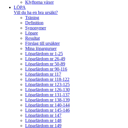
Klyftorna växer
LÖPA
Vill du ha en bra ursäkt?
Träning
Definition
Synonymer
Löpare
Resultat
Förslag till ursäkter
Mina löparguruer
Löparlärdom nr 1-25
Löparlärdom nr 26-49
Löparlärdom nr 50-89
Löparlärdom nr 90-116
Löparlärdom nr 117
Löparlärdom nr 118-122
Löparlärdom nr 123-125
Löparlärdom nr 126-130
Löparlärdom nr 131-137
Löparlärdom nr 138-139
Löparlärdom nr 140-144
Löparlärdom nr 145-146
Löparlärdom nr 147
Löparlärdom nr 148
Löparlärdom nr 149