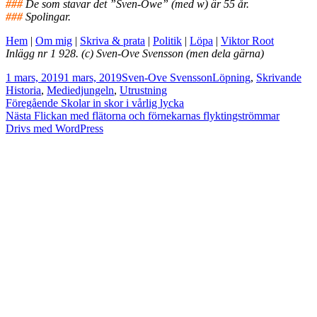
###
De som stavar det ”Sven-Owe” (med w) är 55 år.
###
Spolingar.
Hem
|
Om mig
|
Skriva & prata
|
Politik
|
Löpa
|
Viktor Root
Inlägg nr 1 928. (c) Sven-Ove Svensson (men dela gärna)
Postat
Författare
Kategorier
Tag
1 mars, 2019
1 mars, 2019
Sven-Ove Svensson
Löpning
,
Skrivande
Historia
,
Mediedjungeln
,
Utrustning
Inläggsnavigering
Föregående
Föregående
Skolar in skor i vårlig lycka
Nästa
inlägg:
Nästa
Flickan med flätorna och förnekarnas flyktingströmmar
inlägg:
Drivs med WordPress