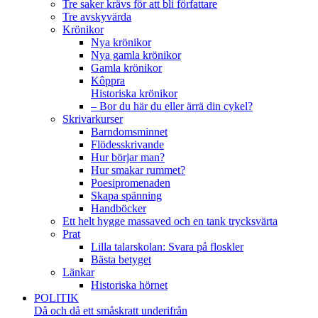
Tre saker krävs för att bli författare
Tre avskyvärda
Krönikor
Nya krönikor
Nya gamla krönikor
Gamla krönikor
Kôppra
Historiska krönikor
– Bor du här du eller ärrä din cykel?
Skrivarkurser
Barndomsminnet
Flödesskrivande
Hur börjar man?
Hur smakar rummet?
Poesipromenaden
Skapa spänning
Handböcker
Ett helt hygge massaved och en tank trycksvärta
Prat
Lilla talarskolan: Svara på floskler
Bästa betyget
Länkar
Historiska hörnet
POLITIK
Då och då ett småskratt underifrån