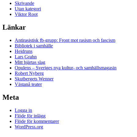
Skrivande
Utan kategori
Viktor Root
Länkar
Antirasistisk fb-grupp: Front mot rasism och fascism
Bibliotek i samhälle
Heidruns
Lars Grahn
Mitt hjärtas slag
Opulens – Sveriges nya kultur- och samhällsmagasin
Robert Nyberg
Skutbergets Wenner
Västanå teater
Meta
Logga in
Flöde för inlägg
Flöde för kommentarer
WordPress.org