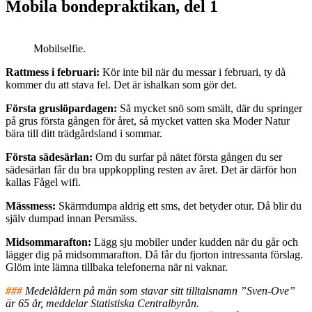
Mobila bondepraktikan, del 1
Mobilselfie.
Rattmess i februari:
Kör inte bil när du messar i februari, ty då
kommer du att stava fel. Det är ishalkan som gör det.
Första gruslöpardagen:
Så mycket snö som smält, där du springer
på grus första gången för året, så mycket vatten ska Moder Natur
bära till ditt trädgårdsland i sommar.
Första sädesärlan:
Om du surfar på nätet första gången du ser
sädesärlan får du bra uppkoppling resten av året. Det är därför hon
kallas Fågel wifi.
Mässmess:
Skärmdumpa aldrig ett sms, det betyder otur. Då blir du
själv dumpad innan Persmäss.
Midsommarafton:
Lägg sju mobiler under kudden när du går och
lägger dig på midsommarafton. Då får du fjorton intressanta förslag.
Glöm inte lämna tillbaka telefonerna när ni vaknar.
###
Medelåldern på män som stavar sitt tilltalsnamn ”Sven-Ove”
är 65 år, meddelar Statistiska Centralbyrån.