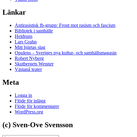
Länkar
Antirasistisk fb-grupp: Front mot rasism och fascism
Bibliotek i samhälle
Heidruns
Lars Grahn
Mitt hjärtas slag
Opulens – Sveriges nya kultur- och samhällsmagasin
Robert Nyberg
Skutbergets Wenner
Västanå teater
Meta
Logga in
Flöde för inlägg
Flöde för kommentarer
WordPress.org
(c) Sven-Ove Svensson