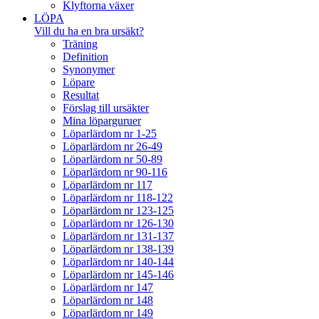
Klyftorna växer
LÖPA
Vill du ha en bra ursäkt?
Träning
Definition
Synonymer
Löpare
Resultat
Förslag till ursäkter
Mina löparguruer
Löparlärdom nr 1-25
Löparlärdom nr 26-49
Löparlärdom nr 50-89
Löparlärdom nr 90-116
Löparlärdom nr 117
Löparlärdom nr 118-122
Löparlärdom nr 123-125
Löparlärdom nr 126-130
Löparlärdom nr 131-137
Löparlärdom nr 138-139
Löparlärdom nr 140-144
Löparlärdom nr 145-146
Löparlärdom nr 147
Löparlärdom nr 148
Löparlärdom nr 149