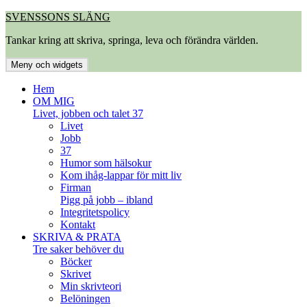
Hoppa
SVENSSONS SLÄNG
till
Tankar kring att skriva, springa, leva och förändra världen.
innehåll
Meny och widgets
Hem
OM MIG
Livet, jobben och talet 37
Livet
Jobb
37
Humor som hälsokur
Kom ihåg-lappar för mitt liv
Firman
Pigg på jobb – ibland
Integritetspolicy
Kontakt
SKRIVA & PRATA
Tre saker behöver du
Böcker
Skrivet
Min skrivteori
Belöningen