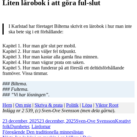
Liten lärobok i att göra ful-slut
I Karlstad har företaget Biltema skrivit en lärobok i hur man inte
ska bete sig i ett förhållande:
Kapitel 1. Hur man gör slut per mobil.
Kapitel 2. Hur man väljer fel tidpunkt.
Kapitel 3. Hur man kastar alla gamla fina minnen.
Kapitel 4. Hur man vägrar prata om saken.
Kapitel 5. Hur man funderar på att föreslå ett deltidsförhållande
framöver. Vissa timmar.
### Biltema.
### Fultema.
### ”Vi har lösningen”.
Hem
|
Om mig
|
Skriva & prata
|
Politik
|
Löpa
|
Viktor Root
Inlägg nr 2 539, (c) Sven-Ove Svensson (men dela gärna
).
Postat
Författare
Kategorier
23 december, 2025
23 december, 2025
Sven-Ove Svensson
Kreativt
Taggar
folk
Dumheter
,
Lärdomar
Inläggsnavigering
Föregående
Föregående
Den traditionella minneslistan