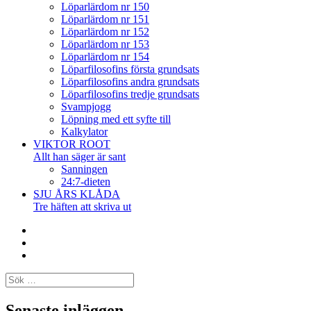
Löparlärdom nr 150
Löparlärdom nr 151
Löparlärdom nr 152
Löparlärdom nr 153
Löparlärdom nr 154
Löparfilosofins första grundsats
Löparfilosofins andra grundsats
Löparfilosofins tredje grundsats
Svampjogg
Löpning med ett syfte till
Kalkylator
VIKTOR ROOT
Allt han säger är sant
Sanningen
24:7-dieten
SJU ÅRS KLÅDA
Tre häften att skriva ut
Facebook
Twitter
Instagram
Sök
efter:
Senaste inläggen