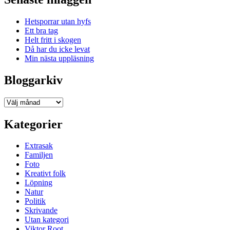
Hetsporrar utan hyfs
Ett bra tag
Helt fritt i skogen
Då har du icke levat
Min nästa uppläsning
Bloggarkiv
Bloggarkiv
Kategorier
Extrasak
Familjen
Foto
Kreativt folk
Löpning
Natur
Politik
Skrivande
Utan kategori
Viktor Root