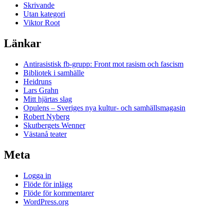
Skrivande
Utan kategori
Viktor Root
Länkar
Antirasistisk fb-grupp: Front mot rasism och fascism
Bibliotek i samhälle
Heidruns
Lars Grahn
Mitt hjärtas slag
Opulens – Sveriges nya kultur- och samhällsmagasin
Robert Nyberg
Skutbergets Wenner
Västanå teater
Meta
Logga in
Flöde för inlägg
Flöde för kommentarer
WordPress.org