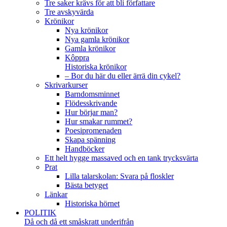
Tre saker krävs för att bli författare
Tre avskyvärda
Krönikor
Nya krönikor
Nya gamla krönikor
Gamla krönikor
Kôppra
Historiska krönikor
– Bor du här du eller ärrä din cykel?
Skrivarkurser
Barndomsminnet
Flödesskrivande
Hur börjar man?
Hur smakar rummet?
Poesipromenaden
Skapa spänning
Handböcker
Ett helt hygge massaved och en tank trycksvärta
Prat
Lilla talarskolan: Svara på floskler
Bästa betyget
Länkar
Historiska hörnet
POLITIK
Då och då ett småskratt underifrån