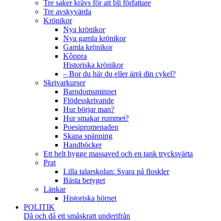
Tre saker krävs för att bli författare
Tre avskyvärda
Krönikor
Nya krönikor
Nya gamla krönikor
Gamla krönikor
Kôppra
Historiska krönikor
– Bor du här du eller ärrä din cykel?
Skrivarkurser
Barndomsminnet
Flödesskrivande
Hur börjar man?
Hur smakar rummet?
Poesipromenaden
Skapa spänning
Handböcker
Ett helt hygge massaved och en tank trycksvärta
Prat
Lilla talarskolan: Svara på floskler
Bästa betyget
Länkar
Historiska hörnet
POLITIK
Då och då ett småskratt underifrån