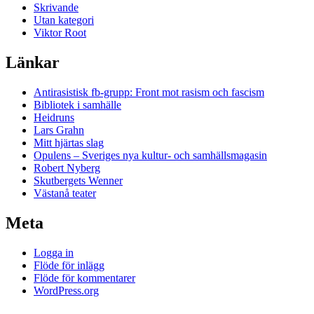
Skrivande
Utan kategori
Viktor Root
Länkar
Antirasistisk fb-grupp: Front mot rasism och fascism
Bibliotek i samhälle
Heidruns
Lars Grahn
Mitt hjärtas slag
Opulens – Sveriges nya kultur- och samhällsmagasin
Robert Nyberg
Skutbergets Wenner
Västanå teater
Meta
Logga in
Flöde för inlägg
Flöde för kommentarer
WordPress.org