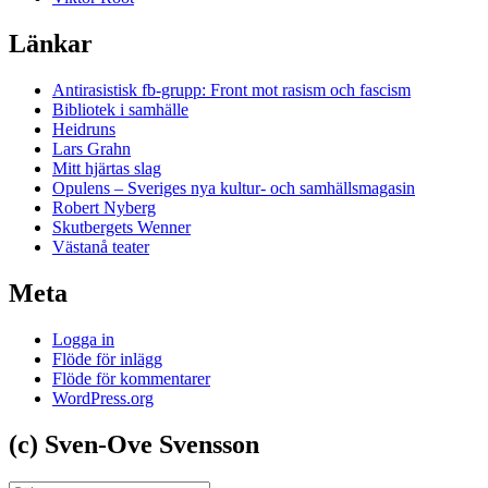
Länkar
Antirasistisk fb-grupp: Front mot rasism och fascism
Bibliotek i samhälle
Heidruns
Lars Grahn
Mitt hjärtas slag
Opulens – Sveriges nya kultur- och samhällsmagasin
Robert Nyberg
Skutbergets Wenner
Västanå teater
Meta
Logga in
Flöde för inlägg
Flöde för kommentarer
WordPress.org
(c) Sven-Ove Svensson