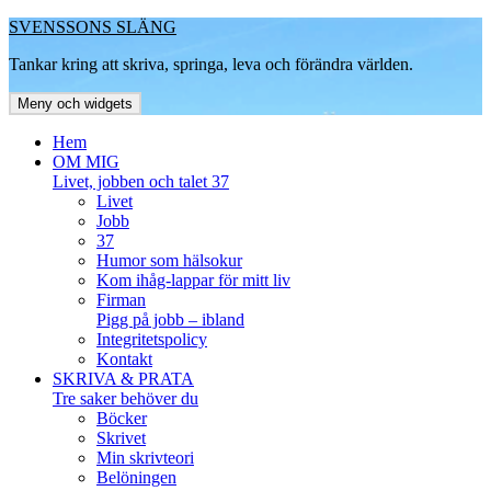
Hoppa
SVENSSONS SLÄNG
till
Tankar kring att skriva, springa, leva och förändra världen.
innehåll
Meny och widgets
Hem
OM MIG
Livet, jobben och talet 37
Livet
Jobb
37
Humor som hälsokur
Kom ihåg-lappar för mitt liv
Firman
Pigg på jobb – ibland
Integritetspolicy
Kontakt
SKRIVA & PRATA
Tre saker behöver du
Böcker
Skrivet
Min skrivteori
Belöningen