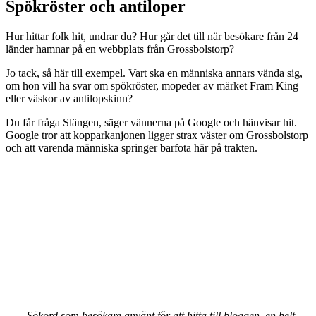
Spökröster och antiloper
Hur hittar folk hit, undrar du? Hur går det till när besökare från 24
länder hamnar på en webbplats från Grossbolstorp?
Jo tack, så här till exempel. Vart ska en människa annars vända sig,
om hon vill ha svar om spökröster, mopeder av märket Fram King
eller väskor av antilopskinn?
Du får fråga Slängen, säger vännerna på Google och hänvisar hit.
Google tror att kopparkanjonen ligger strax väster om Grossbolstorp
och att varenda människa springer barfota här på trakten.
Sökord som besökare använt för att hitta till bloggen, en helt