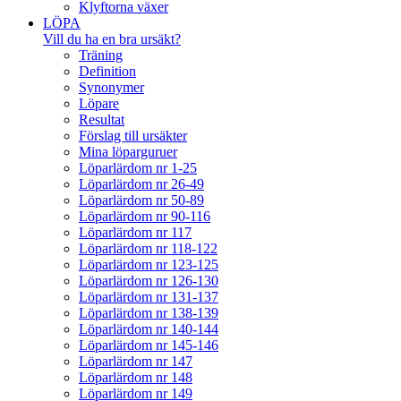
Klyftorna växer
LÖPA
Vill du ha en bra ursäkt?
Träning
Definition
Synonymer
Löpare
Resultat
Förslag till ursäkter
Mina löparguruer
Löparlärdom nr 1-25
Löparlärdom nr 26-49
Löparlärdom nr 50-89
Löparlärdom nr 90-116
Löparlärdom nr 117
Löparlärdom nr 118-122
Löparlärdom nr 123-125
Löparlärdom nr 126-130
Löparlärdom nr 131-137
Löparlärdom nr 138-139
Löparlärdom nr 140-144
Löparlärdom nr 145-146
Löparlärdom nr 147
Löparlärdom nr 148
Löparlärdom nr 149