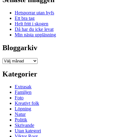
Hetsporrar utan hyfs
Ett bra tag
Helt fritt i skogen
Då har du icke levat
Min nästa uppläsning
Bloggarkiv
Bloggarkiv
Kategorier
Extrasak
Familjen
Foto
Kreativt folk
Löpning
Natur
Politik
Skrivande
Utan kategori
Viktor Root