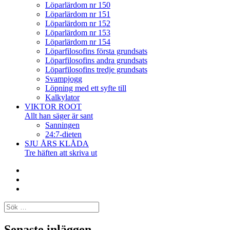
Löparlärdom nr 150
Löparlärdom nr 151
Löparlärdom nr 152
Löparlärdom nr 153
Löparlärdom nr 154
Löparfilosofins första grundsats
Löparfilosofins andra grundsats
Löparfilosofins tredje grundsats
Svampjogg
Löpning med ett syfte till
Kalkylator
VIKTOR ROOT
Allt han säger är sant
Sanningen
24:7-dieten
SJU ÅRS KLÅDA
Tre häften att skriva ut
Facebook
Twitter
Instagram
Sök
efter:
Senaste inläggen