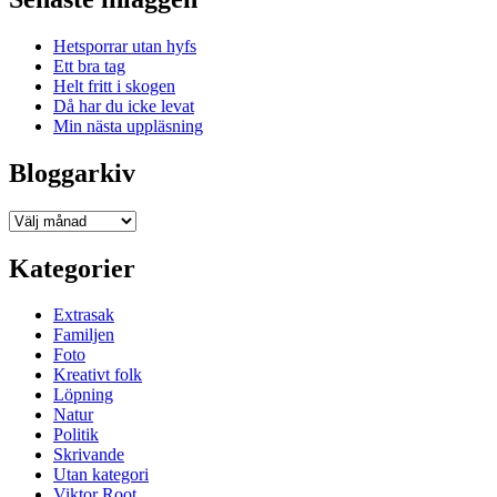
Hetsporrar utan hyfs
Ett bra tag
Helt fritt i skogen
Då har du icke levat
Min nästa uppläsning
Bloggarkiv
Bloggarkiv
Kategorier
Extrasak
Familjen
Foto
Kreativt folk
Löpning
Natur
Politik
Skrivande
Utan kategori
Viktor Root