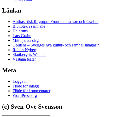
Länkar
Antirasistisk fb-grupp: Front mot rasism och fascism
Bibliotek i samhälle
Heidruns
Lars Grahn
Mitt hjärtas slag
Opulens – Sveriges nya kultur- och samhällsmagasin
Robert Nyberg
Skutbergets Wenner
Västanå teater
Meta
Logga in
Flöde för inlägg
Flöde för kommentarer
WordPress.org
(c) Sven-Ove Svensson