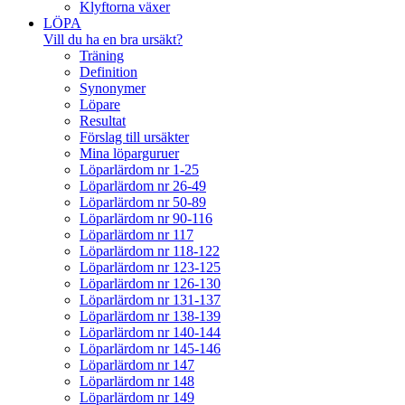
Klyftorna växer
LÖPA
Vill du ha en bra ursäkt?
Träning
Definition
Synonymer
Löpare
Resultat
Förslag till ursäkter
Mina löparguruer
Löparlärdom nr 1-25
Löparlärdom nr 26-49
Löparlärdom nr 50-89
Löparlärdom nr 90-116
Löparlärdom nr 117
Löparlärdom nr 118-122
Löparlärdom nr 123-125
Löparlärdom nr 126-130
Löparlärdom nr 131-137
Löparlärdom nr 138-139
Löparlärdom nr 140-144
Löparlärdom nr 145-146
Löparlärdom nr 147
Löparlärdom nr 148
Löparlärdom nr 149