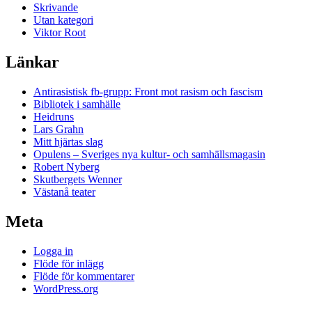
Skrivande
Utan kategori
Viktor Root
Länkar
Antirasistisk fb-grupp: Front mot rasism och fascism
Bibliotek i samhälle
Heidruns
Lars Grahn
Mitt hjärtas slag
Opulens – Sveriges nya kultur- och samhällsmagasin
Robert Nyberg
Skutbergets Wenner
Västanå teater
Meta
Logga in
Flöde för inlägg
Flöde för kommentarer
WordPress.org