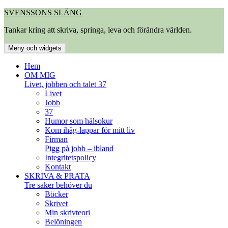
Hoppa
SVENSSONS SLÄNG
till
Tankar kring att skriva, springa, leva och förändra världen.
innehåll
Meny och widgets
Hem
OM MIG
Livet, jobben och talet 37
Livet
Jobb
37
Humor som hälsokur
Kom ihåg-lappar för mitt liv
Firman
Pigg på jobb – ibland
Integritetspolicy
Kontakt
SKRIVA & PRATA
Tre saker behöver du
Böcker
Skrivet
Min skrivteori
Belöningen