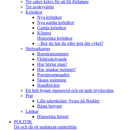
Tre saker krävs för att bli författare
Tre avskyvärda
Krönikor
Nya krönikor
Nya gamla krönikor
Gamla krönikor
Kôppra
Historiska krönikor
– Bor du här du eller ärrä din cykel?
Skrivarkurser
Barndomsminnet
Flödesskrivande
Hur börjar man?
Hur smakar rummet?
Poesipromenaden
Skapa spänning
Handböcker
Ett helt hygge massaved och en tank trycksvärta
Prat
Lilla talarskolan: Svara på floskler
Bästa betyget
Länkar
Historiska hörnet
POLITIK
Då och då ett småskratt underifrån