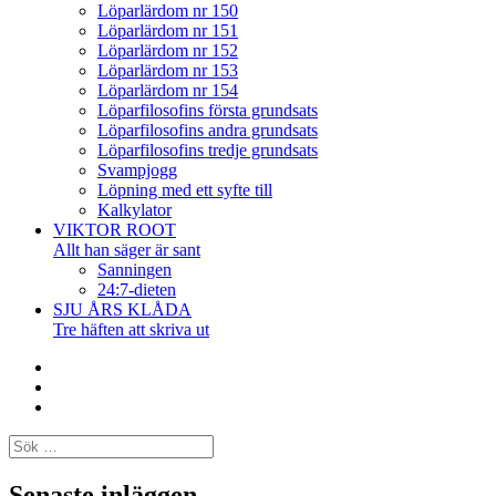
Löparlärdom nr 150
Löparlärdom nr 151
Löparlärdom nr 152
Löparlärdom nr 153
Löparlärdom nr 154
Löparfilosofins första grundsats
Löparfilosofins andra grundsats
Löparfilosofins tredje grundsats
Svampjogg
Löpning med ett syfte till
Kalkylator
VIKTOR ROOT
Allt han säger är sant
Sanningen
24:7-dieten
SJU ÅRS KLÅDA
Tre häften att skriva ut
Facebook
Twitter
Instagram
Sök
efter:
Senaste inläggen