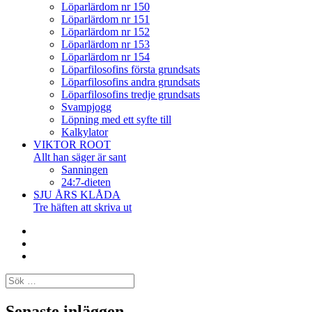
Löparlärdom nr 150
Löparlärdom nr 151
Löparlärdom nr 152
Löparlärdom nr 153
Löparlärdom nr 154
Löparfilosofins första grundsats
Löparfilosofins andra grundsats
Löparfilosofins tredje grundsats
Svampjogg
Löpning med ett syfte till
Kalkylator
VIKTOR ROOT
Allt han säger är sant
Sanningen
24:7-dieten
SJU ÅRS KLÅDA
Tre häften att skriva ut
Facebook
Twitter
Instagram
Sök
efter:
Senaste inläggen