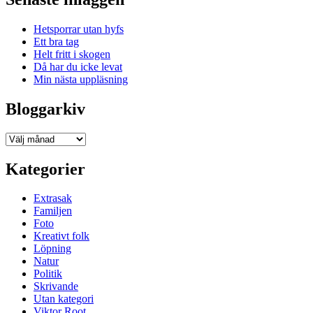
Hetsporrar utan hyfs
Ett bra tag
Helt fritt i skogen
Då har du icke levat
Min nästa uppläsning
Bloggarkiv
Bloggarkiv
Kategorier
Extrasak
Familjen
Foto
Kreativt folk
Löpning
Natur
Politik
Skrivande
Utan kategori
Viktor Root