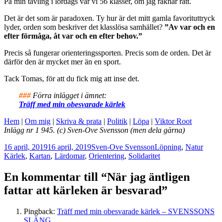
På min tävling i lördags var vi 56 klasser, om jag räknar rätt.
Det är det som är paradoxen. Ty hur är det mitt gamla favorituttryck
lyder, orden som beskriver det klasslösa samhället?
”Av var och en
efter förmåga, åt var och en efter behov.”
Precis så fungerar orienteringssporten. Precis som de orden. Det är
därför den är mycket mer än en sport.
Tack Tomas, för att du fick mig att inse det.
###
Förra inlägget i ämnet:
Träff med min obesvarade kärlek
Hem
|
Om mig
|
Skriva & prata
|
Politik
|
Löpa
|
Viktor Root
Inlägg nr 1 945. (c) Sven-Ove Svensson (men dela gärna)
Postat
Författare
Kategorier
Tagga
16 april, 2019
16 april, 2019
Sven-Ove Svensson
Löpning
,
Natur
Kärlek
,
Kartan
,
Lärdomar
,
Orientering
,
Solidaritet
En kommentar till “När jag äntligen
fattar att kärleken är besvarad”
Pingback:
Träff med min obesvarade kärlek – SVENSSONS
SLÄNG