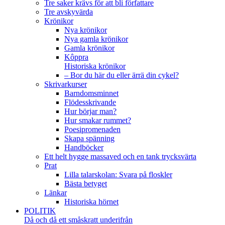
Tre saker krävs för att bli författare
Tre avskyvärda
Krönikor
Nya krönikor
Nya gamla krönikor
Gamla krönikor
Kôppra
Historiska krönikor
– Bor du här du eller ärrä din cykel?
Skrivarkurser
Barndomsminnet
Flödesskrivande
Hur börjar man?
Hur smakar rummet?
Poesipromenaden
Skapa spänning
Handböcker
Ett helt hygge massaved och en tank trycksvärta
Prat
Lilla talarskolan: Svara på floskler
Bästa betyget
Länkar
Historiska hörnet
POLITIK
Då och då ett småskratt underifrån