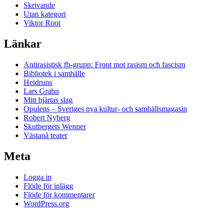
Skrivande
Utan kategori
Viktor Root
Länkar
Antirasistisk fb-grupp: Front mot rasism och fascism
Bibliotek i samhälle
Heidruns
Lars Grahn
Mitt hjärtas slag
Opulens – Sveriges nya kultur- och samhällsmagasin
Robert Nyberg
Skutbergets Wenner
Västanå teater
Meta
Logga in
Flöde för inlägg
Flöde för kommentarer
WordPress.org