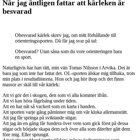
När jag äntligen fattar att kärleken är
besvarad
Obesvarad kärlek skrev jag, om mitt förhållande till
orienteringssporten. Då får jag svar på tal:
Obesvarad? Utan såna som du vore orienteringen bara
en sport.
Naturligtvis har han rätt, min vän Tomas Nilsson i Arvika. Det är
bara jag som inte har fattat det. OL-sporten älskar mig tillbaka, trots
min plats i resultatlistorna. Hon och jag hör ihop och det finns
massor av skäl till vår kärlek:
Att vi gör det i skogen, den som vi alla kommer ifrån.
Att vi kan höra fågelsång under tiden.
Att en har nåt så vackert som en karta i handen.
Att sporten varje gång påminner mig om vår kloka allemansrätt.
Att jag får springa på sviktande stigar.
Att jag än en gång får fundera över vem som gick först på dessa
stigar och började skapa dem och över alla som därefter gått dem
före mig. Eller sprungit.