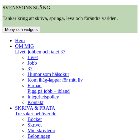
Hoppa
SVENSSONS SLÄNG
till
Tankar kring att skriva, springa, leva och förändra världen.
innehåll
Meny och widgets
Hem
OM MIG
Livet, jobben och talet 37
Livet
Jobb
37
Humor som hälsokur
Kom ihåg-lappar för mitt liv
Firman
Pigg på jobb – ibland
Integritetspolicy
Kontakt
SKRIVA & PRATA
Tre saker behöver du
Böcker
Skrivet
Min skrivteori
Belöningen