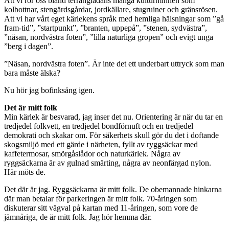
Att vi rör oss bland terränglådans många kulturminnen som
kolbottnar, stengärdsgårdar, jordkällare, stugruiner och gränsrösen.
Att vi har vårt eget kärlekens språk med hemliga hälsningar som ”gå
fram-tid”, ”startpunkt”, ”branten, uppepå”, ”stenen, sydvästra”,
”näsan, nordvästra foten”, ”lilla naturliga gropen” och evigt unga
”berg i dagen”.
”Näsan, nordvästra foten”. Är inte det ett underbart uttryck som man
bara måste älska?
Nu hör jag bofinksång igen.
Det är mitt folk
Min kärlek är besvarad, jag inser det nu. Orientering är när du tar en
tredjedel folkvett, en tredjedel bondförnuft och en tredjedel
demokrati och skakar om. För säkerhets skull gör du det i doftande
skogsmiljö med ett gärde i närheten, fyllt av ryggsäckar med
kaffetermosar, smörgåslådor och naturkärlek. Några av
ryggsäckarna är av gulnad smärting, några av neonfärgad nylon.
Här möts de.
Det där är jag. Ryggsäckarna är mitt folk. De obemannade hinkarna
där man betalar för parkeringen är mitt folk. 70-åringen som
diskuterar sitt vägval på kartan med 11-åringen, som vore de
jämnåriga, de är mitt folk. Jag hör hemma där.