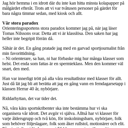
Jag hör hemma i en idrott där du inte kan hitta minsta kolapapper på
målgärdet efteråt. Trots att vi var tvåtusen personer på gärdet för
bara några timmar sedan, med kiosk och allt.
Vår
stora paradox
Orienteringssportens stora paradox kommer jag på, när jag läser
Tomas Nilssons svar. Detta att vi är klasslösa. Den saken har jag
heller inte begripit förrän då.
Såhär är det. En gång pratade jag med en garvad sportjournalist från
min favorittidning.
– Ni orienterare, sa han, ni har förbaske mig hur många klasser som
helst. Det enda som fattas är en spermieklass. Men den kommer väl
snart, den med.
Han var innerligt trött på alla våra resultatlistor med klasser för allt.
Just då lät jag bli att berätta att jag en gång vann en femdagarsetapp i
klassen Herrar 40 år, nybörjare.
Riddarhyttan, det var tider det.
Nå, våra kära sportskribenter ska inte bestämma hur vi ska
organisera vår idrott. Det avgör vi själva. Alltså har vi klasser för
varje åldersgrupp och två kön, för inskolningsbarn, nybörjare, folk
som behöver följeslagare, folk som åker rullstol, motionärer och elit.