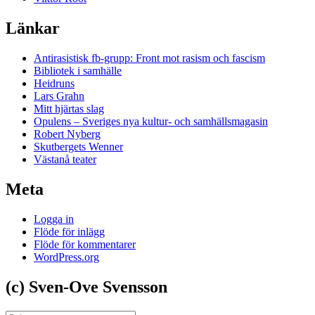
Länkar
Antirasistisk fb-grupp: Front mot rasism och fascism
Bibliotek i samhälle
Heidruns
Lars Grahn
Mitt hjärtas slag
Opulens – Sveriges nya kultur- och samhällsmagasin
Robert Nyberg
Skutbergets Wenner
Västanå teater
Meta
Logga in
Flöde för inlägg
Flöde för kommentarer
WordPress.org
(c) Sven-Ove Svensson