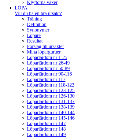
Klyftorna växer
LÖPA
Vill du ha en bra ursäkt?
Träning
Definition
Synonymer
Löpare
Resultat
Förslag till ursäkter
Mina löparguruer
Löparlärdom nr 1-25
Löparlärdom nr 26-49
Löparlärdom nr 50-89
Löparlärdom nr 90-116
Löparlärdom nr 117
Löparlärdom nr 118-122
Löparlärdom nr 123-125
Löparlärdom nr 126-130
Löparlärdom nr 131-137
Löparlärdom nr 138-139
Löparlärdom nr 140-144
Löparlärdom nr 145-146
Löparlärdom nr 147
Löparlärdom nr 148
Löparlärdom nr 149