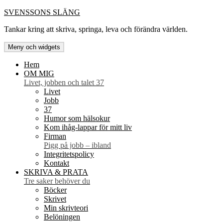
Hoppa
SVENSSONS SLÄNG
till
Tankar kring att skriva, springa, leva och förändra världen.
innehåll
Meny och widgets
Hem
OM MIG
Livet, jobben och talet 37
Livet
Jobb
37
Humor som hälsokur
Kom ihåg-lappar för mitt liv
Firman
Pigg på jobb – ibland
Integritetspolicy
Kontakt
SKRIVA & PRATA
Tre saker behöver du
Böcker
Skrivet
Min skrivteori
Belöningen