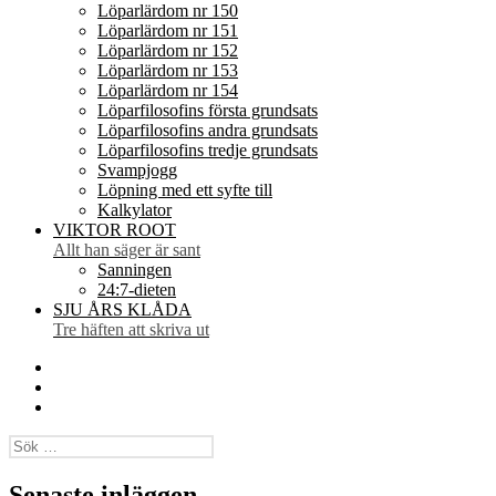
Löparlärdom nr 150
Löparlärdom nr 151
Löparlärdom nr 152
Löparlärdom nr 153
Löparlärdom nr 154
Löparfilosofins första grundsats
Löparfilosofins andra grundsats
Löparfilosofins tredje grundsats
Svampjogg
Löpning med ett syfte till
Kalkylator
VIKTOR ROOT
Allt han säger är sant
Sanningen
24:7-dieten
SJU ÅRS KLÅDA
Tre häften att skriva ut
Facebook
Twitter
Instagram
Sök
efter:
Senaste inläggen