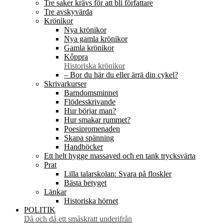
Tre saker krävs för att bli författare
Tre avskyvärda
Krönikor
Nya krönikor
Nya gamla krönikor
Gamla krönikor
Kôppra
Historiska krönikor
– Bor du här du eller ärrä din cykel?
Skrivarkurser
Barndomsminnet
Flödesskrivande
Hur börjar man?
Hur smakar rummet?
Poesipromenaden
Skapa spänning
Handböcker
Ett helt hygge massaved och en tank trycksvärta
Prat
Lilla talarskolan: Svara på floskler
Bästa betyget
Länkar
Historiska hörnet
POLITIK
Då och då ett småskratt underifrån