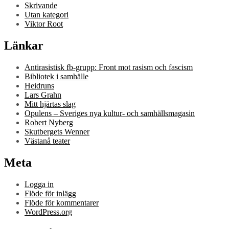
Skrivande
Utan kategori
Viktor Root
Länkar
Antirasistisk fb-grupp: Front mot rasism och fascism
Bibliotek i samhälle
Heidruns
Lars Grahn
Mitt hjärtas slag
Opulens – Sveriges nya kultur- och samhällsmagasin
Robert Nyberg
Skutbergets Wenner
Västanå teater
Meta
Logga in
Flöde för inlägg
Flöde för kommentarer
WordPress.org