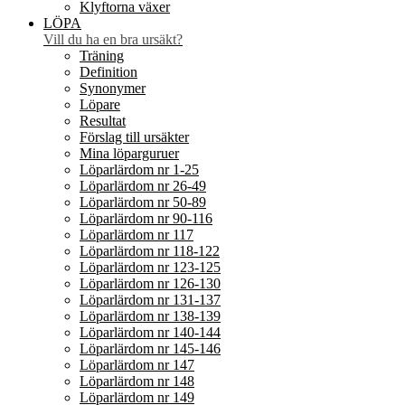
Klyftorna växer
LÖPA
Vill du ha en bra ursäkt?
Träning
Definition
Synonymer
Löpare
Resultat
Förslag till ursäkter
Mina löparguruer
Löparlärdom nr 1-25
Löparlärdom nr 26-49
Löparlärdom nr 50-89
Löparlärdom nr 90-116
Löparlärdom nr 117
Löparlärdom nr 118-122
Löparlärdom nr 123-125
Löparlärdom nr 126-130
Löparlärdom nr 131-137
Löparlärdom nr 138-139
Löparlärdom nr 140-144
Löparlärdom nr 145-146
Löparlärdom nr 147
Löparlärdom nr 148
Löparlärdom nr 149