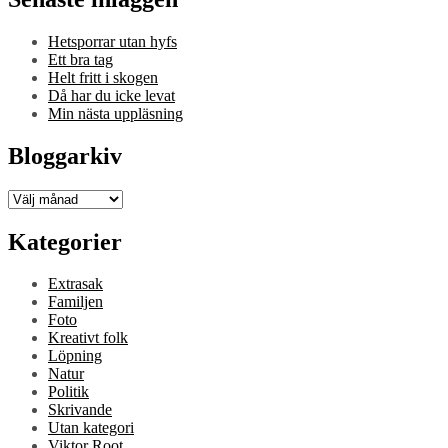
Hetsporrar utan hyfs
Ett bra tag
Helt fritt i skogen
Då har du icke levat
Min nästa uppläsning
Bloggarkiv
Bloggarkiv
Kategorier
Extrasak
Familjen
Foto
Kreativt folk
Löpning
Natur
Politik
Skrivande
Utan kategori
Viktor Root