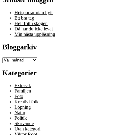
Hetsporrar utan hyfs
Ett bra tag
Helt fritt i skogen
Då har du icke levat
Min nästa uppläsning
Bloggarkiv
Bloggarkiv
Kategorier
Extrasak
Familjen
Foto
Kreativt folk
Löpning
Natur
Politik
Skrivande
Utan kategori
Viktor Root