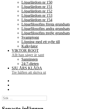
Löparlärdom nr 150
Löparlärdom nr 151
Löparlärdom nr 152
Löparlärdom nr 153
Löparlärdom nr 154
Löparfilosofins första grundsats
Löparfilosofins andra grundsats
Löparfilosofins tredje grundsats
Svampjogg
Löpning med ett syfte till
Kalkylator
VIKTOR ROOT
Allt han säger är sant
Sanningen
24:7-dieten
SJU ÅRS KLÅDA
Tre häften att skriva ut
Facebook
Twitter
Instagram
Sök
efter:
Senaste inläggen