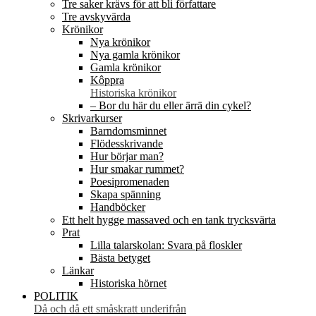
Tre saker krävs för att bli författare
Tre avskyvärda
Krönikor
Nya krönikor
Nya gamla krönikor
Gamla krönikor
Kôppra
Historiska krönikor
– Bor du här du eller ärrä din cykel?
Skrivarkurser
Barndomsminnet
Flödesskrivande
Hur börjar man?
Hur smakar rummet?
Poesipromenaden
Skapa spänning
Handböcker
Ett helt hygge massaved och en tank trycksvärta
Prat
Lilla talarskolan: Svara på floskler
Bästa betyget
Länkar
Historiska hörnet
POLITIK
Då och då ett småskratt underifrån