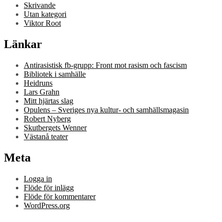
Skrivande
Utan kategori
Viktor Root
Länkar
Antirasistisk fb-grupp: Front mot rasism och fascism
Bibliotek i samhälle
Heidruns
Lars Grahn
Mitt hjärtas slag
Opulens – Sveriges nya kultur- och samhällsmagasin
Robert Nyberg
Skutbergets Wenner
Västanå teater
Meta
Logga in
Flöde för inlägg
Flöde för kommentarer
WordPress.org