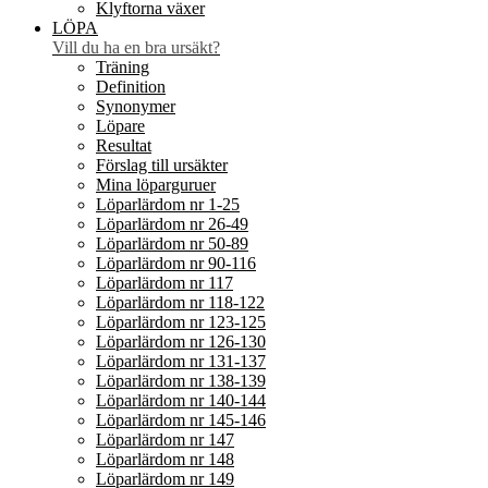
Klyftorna växer
LÖPA
Vill du ha en bra ursäkt?
Träning
Definition
Synonymer
Löpare
Resultat
Förslag till ursäkter
Mina löparguruer
Löparlärdom nr 1-25
Löparlärdom nr 26-49
Löparlärdom nr 50-89
Löparlärdom nr 90-116
Löparlärdom nr 117
Löparlärdom nr 118-122
Löparlärdom nr 123-125
Löparlärdom nr 126-130
Löparlärdom nr 131-137
Löparlärdom nr 138-139
Löparlärdom nr 140-144
Löparlärdom nr 145-146
Löparlärdom nr 147
Löparlärdom nr 148
Löparlärdom nr 149