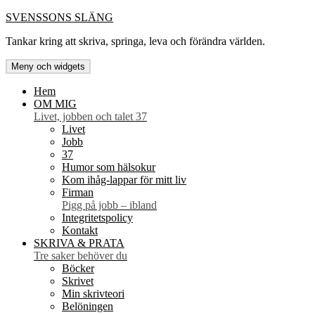
Hoppa
SVENSSONS SLÄNG
till
Tankar kring att skriva, springa, leva och förändra världen.
innehåll
Meny och widgets
Hem
OM MIG
Livet, jobben och talet 37
Livet
Jobb
37
Humor som hälsokur
Kom ihåg-lappar för mitt liv
Firman
Pigg på jobb – ibland
Integritetspolicy
Kontakt
SKRIVA & PRATA
Tre saker behöver du
Böcker
Skrivet
Min skrivteori
Belöningen