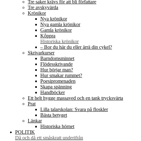
Tre saker krävs för att bli författare
Tre avskyvärda
Krönikor
Nya krönikor
Nya gamla krönikor
Gamla krönikor
Kôppra
Historiska krönikor
– Bor du här du eller ärrä din cykel?
Skrivarkurser
Barndomsminnet
Flödesskrivande
Hur börjar man?
Hur smakar rummet?
Poesipromenaden
Skapa spänning
Handböcker
Ett helt hygge massaved och en tank trycksvärta
Prat
Lilla talarskolan: Svara på floskler
Bästa betyget
Länkar
Historiska hörnet
POLITIK
Då och då ett småskratt underifrån