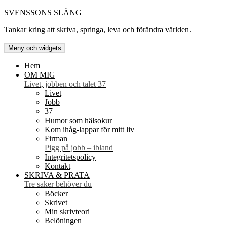
Hoppa
SVENSSONS SLÄNG
till
Tankar kring att skriva, springa, leva och förändra världen.
innehåll
Meny och widgets
Hem
OM MIG
Livet, jobben och talet 37
Livet
Jobb
37
Humor som hälsokur
Kom ihåg-lappar för mitt liv
Firman
Pigg på jobb – ibland
Integritetspolicy
Kontakt
SKRIVA & PRATA
Tre saker behöver du
Böcker
Skrivet
Min skrivteori
Belöningen