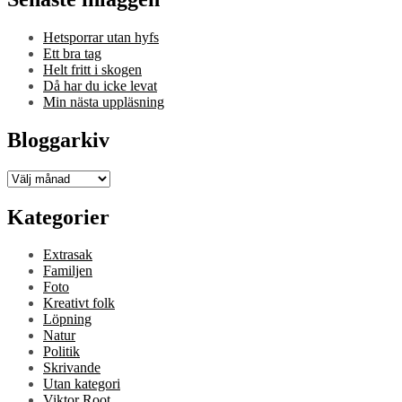
Hetsporrar utan hyfs
Ett bra tag
Helt fritt i skogen
Då har du icke levat
Min nästa uppläsning
Bloggarkiv
Bloggarkiv
Kategorier
Extrasak
Familjen
Foto
Kreativt folk
Löpning
Natur
Politik
Skrivande
Utan kategori
Viktor Root