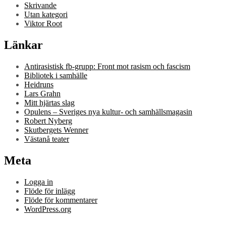
Skrivande
Utan kategori
Viktor Root
Länkar
Antirasistisk fb-grupp: Front mot rasism och fascism
Bibliotek i samhälle
Heidruns
Lars Grahn
Mitt hjärtas slag
Opulens – Sveriges nya kultur- och samhällsmagasin
Robert Nyberg
Skutbergets Wenner
Västanå teater
Meta
Logga in
Flöde för inlägg
Flöde för kommentarer
WordPress.org