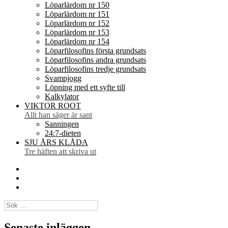
Löparlärdom nr 150
Löparlärdom nr 151
Löparlärdom nr 152
Löparlärdom nr 153
Löparlärdom nr 154
Löparfilosofins första grundsats
Löparfilosofins andra grundsats
Löparfilosofins tredje grundsats
Svampjogg
Löpning med ett syfte till
Kalkylator
VIKTOR ROOT
Allt han säger är sant
Sanningen
24:7-dieten
SJU ÅRS KLÅDA
Tre häften att skriva ut
Facebook
Twitter
Instagram
Sök
efter:
Senaste inläggen