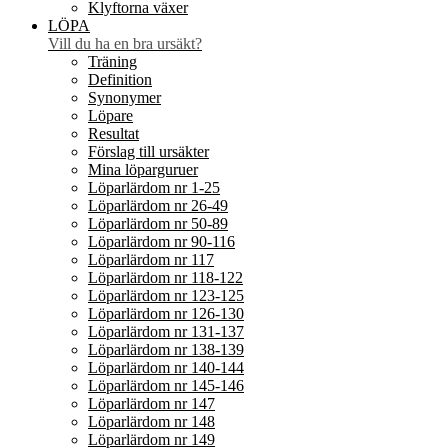
Klyftorna växer
LÖPA
Vill du ha en bra ursäkt?
Träning
Definition
Synonymer
Löpare
Resultat
Förslag till ursäkter
Mina löparguruer
Löparlärdom nr 1-25
Löparlärdom nr 26-49
Löparlärdom nr 50-89
Löparlärdom nr 90-116
Löparlärdom nr 117
Löparlärdom nr 118-122
Löparlärdom nr 123-125
Löparlärdom nr 126-130
Löparlärdom nr 131-137
Löparlärdom nr 138-139
Löparlärdom nr 140-144
Löparlärdom nr 145-146
Löparlärdom nr 147
Löparlärdom nr 148
Löparlärdom nr 149